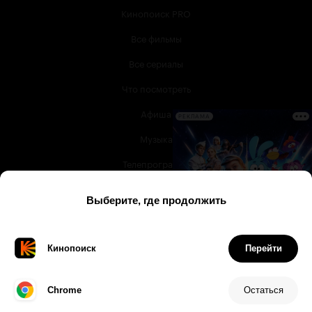
Кинопоиск PRO
Все фильмы
Все сериалы
Что посмотреть
Афиша
РЕКЛАМА
Музыка
Телепрограмма
Книги
Служба поддержки
© 2003 —
2026
,
Кинопоиск
18
+
Проект компании