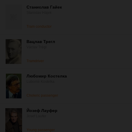
Станислав Гайек
Stanislav Hájek
Tram conductor
Вацлав Трегл
Václav Trégl
Tramdriver
Любомир Костелка
Lubomír Kostelka
Choleric passenger
Йозеф Лауфер
Josef Laufer
Young passenger