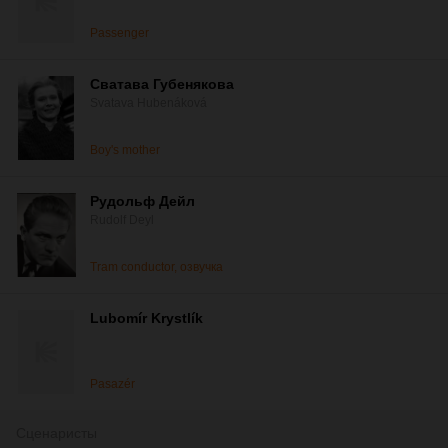
Passenger
Сватава Губенякова
Svatava Hubenáková
Boy's mother
Рудольф Дейл
Rudolf Deyl
Tram conductor, озвучка
Lubomír Krystlík
Pasazér
Сценаристы