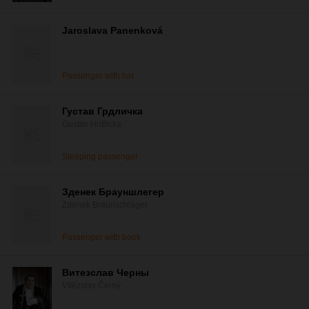
Jaroslava Panenková
Passenger with hat
Густав Грдличка
Gustav Hrdlicka
Sleeping passenger
Зденек Брауншлегер
Zdenek Braunschläger
Passenger with book
Витезслав Черны
Vítězslav Černý