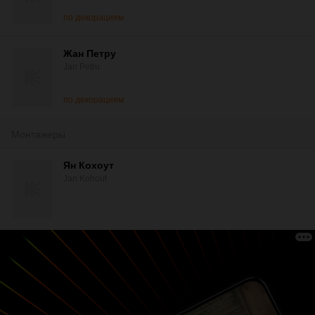
по декорациям
Жан Петру
Jan Petru
по декорациям
Монтажеры
Ян Кохоут
Jan Kohout