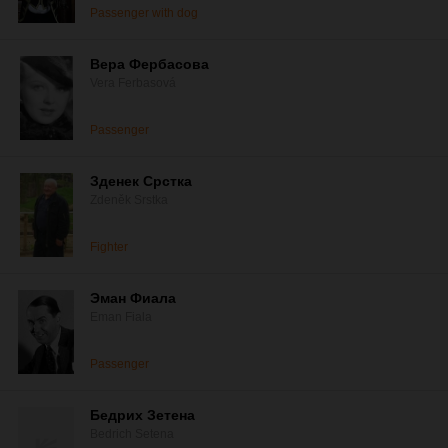
Passenger with dog
Вера Фербасова
Vera Ferbasová
Passenger
Зденек Срстка
Zdeněk Srstka
Fighter
Эман Фиала
Eman Fiala
Passenger
Бедрих Зетена
Bedrich Setena