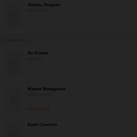
Эмиль Людвик
Emil Ludvik
Художники
Ян Олива
Jan Oliva
Мария Жиндрова
Marie Jindrova
по костюмам
Karel Cernoch