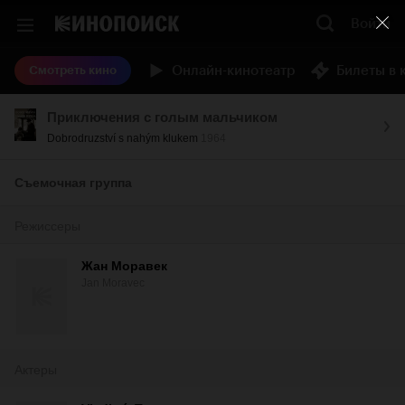
Войти
Онлайн-кинотеатр
Билеты в 
Смотреть кино
Приключения с голым мальчиком
Dobrodruzství s nahým klukem
1964
Съемочная группа
Режиссеры
Жан Моравек
Jan Moravec
Актеры