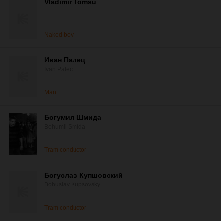
Vladimír Tomsu
Naked boy
Иван Палец
Ivan Palec
Man
Богумил Шмида
Bohumil Smída
Tram conductor
Богуслав Купшовский
Bohuslav Kupsovsky
Tram conductor