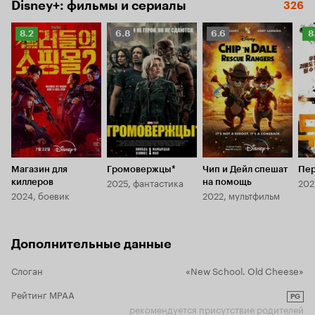
Disney+: фильмы и сериалы
326
Рейтинг
Рейтинг
Рейтинг
Р
8.2
6.8
6.6
8
Кинопоиска
Кинопоиска
Кинопоиска
К
8.2
6.8
6.6
8.
Магазин для
Громовержцы*
Чип и Дейл спешат
Пе
2025, фантастика
202
киллеров
на помощь
2024, боевик
2022, мультфильм
Дополнительные данные
Слоган
«New School. Old Cheese»
Рейтинг MPAA
PG
рекомендуется присутствие родителей