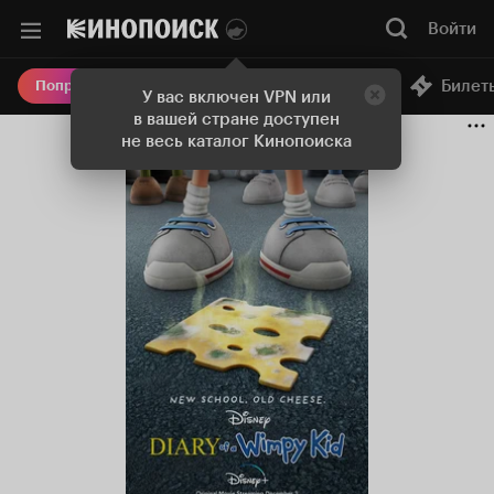
Войти
Онлайн-кинотеатр
Билет
Попробовать Плюс
У вас включен VPN или
в вашей стране доступен
не весь каталог Кинопоиска