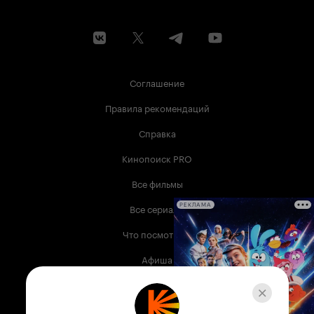
Соглашение
Правила рекомендаций
Справка
Кинопоиск PRO
Все фильмы
Все сериалы
РЕКЛАМА
Что посмотреть
Афиша
Музыка
Телепрограмма