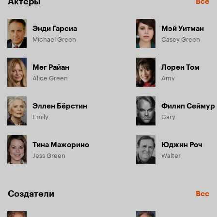
Актёры
Все
Энди Гарсиа
Мэй Уитман
Michael Green
Casey Green
Мег Райан
Лорен Том
Alice Green
Amy
Эллен Бёрстин
Филип Сеймур
Emily
Gary
Тина Мажорино
Юджин Роч
Jess Green
Walter
Создатели
Все