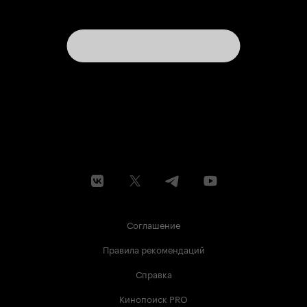
Соглашение
Правила рекомендаций
Справка
Кинопоиск PRO