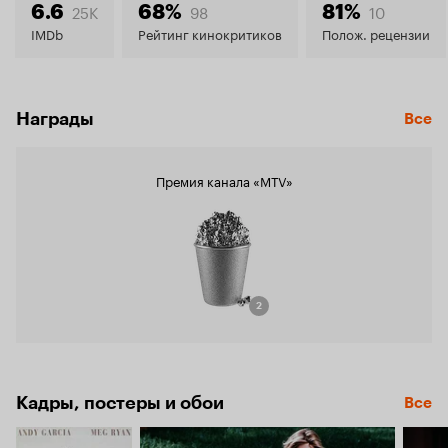
7.4
25K
98
10
6.6
68%
81%
IMDb
Рейтинг кинокритиков
Полож. рецензии
Награды
Все
Премия канала «MTV»
2
Кадры, постеры и обои
Все