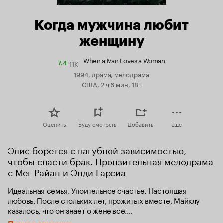
Когда мужчина любит
женщину
When a Man Loves a Woman
11K
Рейтинг
7.4
Кинопоиска
1994, драма, мелодрама
7.4
США, 2 ч 6 мин, 18+
Оценить
Буду смотреть
Добавить
Еще
Элис борется с пагубной зависимостью, 
чтобы спасти брак. Пронзительная мелодрама 
с Мег Райан и Энди Гарсиа
Идеальная семья. Упоительное счастье. Настоящая 
любовь. После стольких лет, прожитых вместе, Майклу 
казалось, что он знает о жене все.

Однако у Элис оставалось нечто, о чем она не могла 