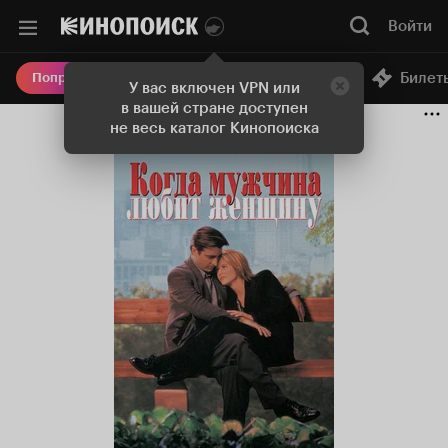
Войти
Онлайн-кинотеатр
Билет
Попробовать Плюс
У вас включен VPN или
в вашей стране доступен
не весь каталог Кинопоиска