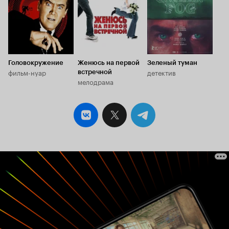
даешь мне п
Головокружение
Женюсь на первой
Зеленый туман
фильм-нуар
детектив
встречной
мелодрама