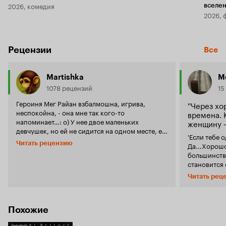
2026, комедия
вселе
2026, 
Рецензии
Все
Martishka
Mo
1078 рецензий
15
Героиня Мег Райан взбалмошна, игрива,
''Через х
неспокойна, - она мне так кого-то
времена. 
напоминает…: о) У нее двое маленьких
женщину —
девчушек, но ей не сидится на одном месте, ее
'Если тебе 
что-то беспокоит, а эти беспокойства и
Читать рецензию
Да...Хорошо
сомнения она прячет в бокале алкоголя. Раз-
большинств
другой-третий, веселится, потом падает из
становится 
лодки, обещает мужу прекратить столько пить.
происходит
И снова пьет. Я не особенно люблю Энди
Читать рец
Гарсиа, но в этом фильме он по-настоящему
мужчина л
хорош. Он сдержан, он стойко переносит
одна из вер
капризы и проблемы жены, он любит малышек,
свадьбы. Мне кажется, этот фильм не оставит
Похожие
и он, правда, по-настоящему любит ее. Даже
равнодушног
очень пьяную. А девочки! Это крошки
простой, зд