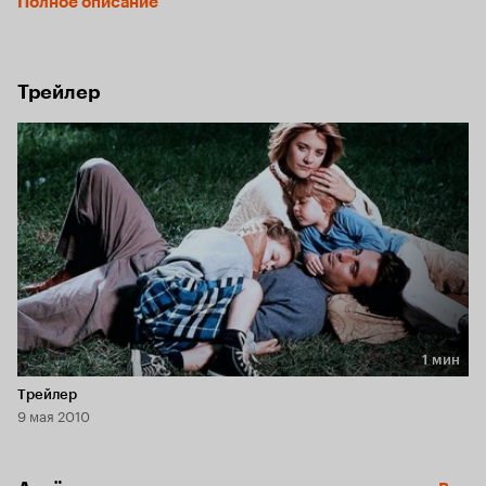
Полное описание
рассказать даже ему. Если эта тайна раскроется, 
идеальная семья и упоительное счастье превратятся в 
руины. Останется только любовь. Но сумеет ли она 
выдержать такое испытание?
Трейлер
1 мин
Длительность 1 мин
Трейлер
9 мая 2010