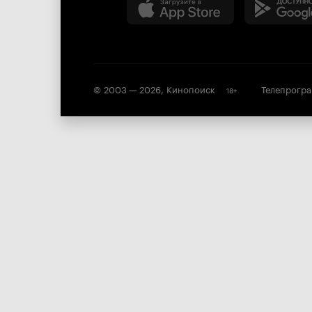
© 2003 —
2026
,
Кинопоиск
Телепрогр
18
+