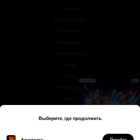
Справка
Кинопоиск PRO
Все фильмы
Все сериалы
Что посмотреть
Афиша
Музыка
РЕКЛАМА
Телепрограмма
Книги
Служба поддержки
© 2003 —
2026
,
Кинопоиск
18
+
Проект компании