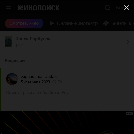
Войти
Онлайн-кинотеатр
Билеты в 
Смотреть кино
Конек-Горбунок
1941
Рецензии
Xiphactinus audax
5 февраля 2023
02:54
Сказка Ершова в обработке Роу
...