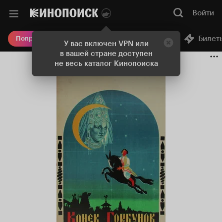
Войти
Онлайн-кинотеатр
Билет
Попробовать Плюс
У вас включен VPN или
в вашей стране доступен
не весь каталог Кинопоиска