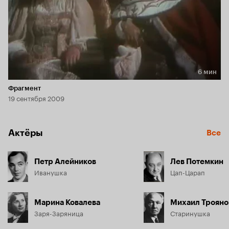
6 мин
Длительность 6 мин
Фрагмент
19 сентября 2009
Актёры
Все
Петр Алейников
Лев Потемкин
Иванушка
Цап-Царап
Марина Ковалева
Михаил Трояно
Заря-Заряница
Старинушка