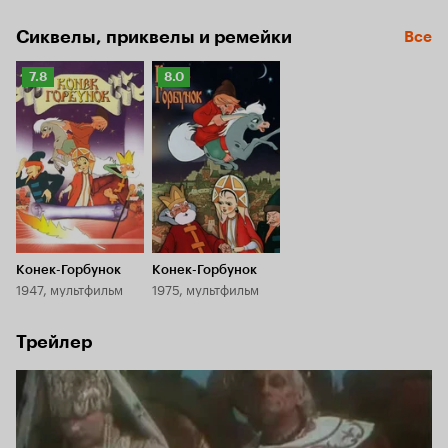
задания, не сносить тогда ему головы. Тут-то и пришел на 
помощь к Иванушке сказочный Конек-Горбунок…
Сиквелы, приквелы и ремейки
Все
Рейтинг
Рейтинг
7.8
8.0
Кинопоиска
Кинопоиска
7.8
8.0
Конек-Горбунок
Конек-Горбунок
1947, мультфильм
1975, мультфильм
Трейлер