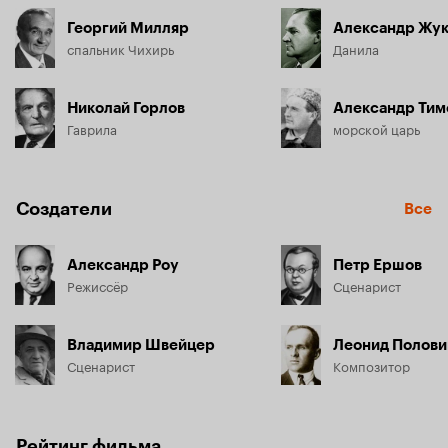
Георгий Милляр
Александр Жу
спальник Чихирь
Данила
Николай Горлов
Александр Тим
Гаврила
морской царь
Создатели
Все
Александр Роу
Петр Ершов
Режиссёр
Сценарист
Владимир Швейцер
Леонид Полови
Сценарист
Композитор
Рейтинг фильма