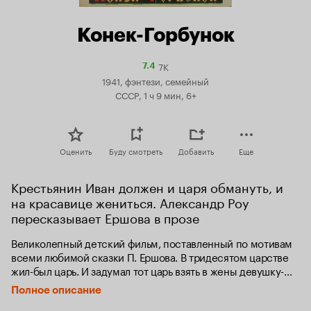
Конек-Горбунок
7K
Рейтинг
7.4
Кинопоиска
1941, фэнтези, семейный
7.4
СССР, 1 ч 9 мин, 6+
Оценить
Буду смотреть
Добавить
Еще
Крестьянин Иван должен и царя обмануть, и 
на красавице жениться. Александр Роу 
пересказывает Ершова в прозе
Великолепный детский фильм, поставленный по мотивам 
всеми любимой сказки П. Ершова. В тридесятом царстве 
жил-был царь. И задумал тот царь взять в жены девушку-
красу. А чтобы заполучить ее, послал за ней Иванушку, 
Полное описание
крестьянского сына… А если не выполнит Иван царского 