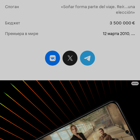
Неблагонадёжного Хорхе берут под надзор, но
Слоган
«Soñar forma parte del viaje. Reír...una
сам актёр довольствуется политической
elección»
сатирой, нагло дёргая за усы тигра, распевая
со сцены куплеты про фашистскую власть,
Бюджет
3 500 000 €
воспитывая вездесущего Мигеля и спасаясь
Премьера в мире
12 марта 2010
,
...
беседами со стариной Энрике, с
осторожностью осматривающегося по
сторонам. К семейной истории Арагон
подверстал хронику военных событий,
словесный портрет генералиссимуса –
каудильо – Франко, топорность
доморощенных провокаторов и безмозглость
циничных вояк, отчего театральная жизнь
очень скоро начинает напоминать
приключения неуловимых, где отчаянный
авантюризм патриотов соседствует с
загадочным прагматизмом разведчиков,
оттесняя в сторону лирику отношений двух
прямо противоположных папаш. Замышляя
трагическую развязку, режиссёр сыпет
недомолвками, маневрируя между
криминальным детективом и драматической
комедией, полагаясь на театральный эффект
подставной развязки, слабо компенсирующей
отсутствие свежести, без которой актёрский