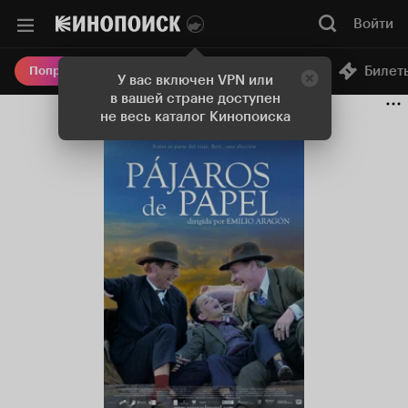
Войти
Онлайн-кинотеатр
Билет
Попробовать Плюс
У вас включен VPN или
в вашей стране доступен
не весь каталог Кинопоиска