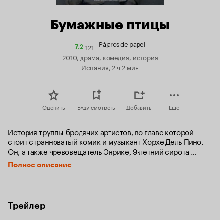
Бумажные птицы
Pájaros de papel
121
Рейтинг
7.2
Кинопоиска
2010, драма, комедия, история
7.2
Испания, 2 ч 2 мин
Оценить
Буду смотреть
Добавить
Еще
История труппы бродячих артистов, во главе которой 
стоит странноватый комик и музыкант Хорхе Дель Пино. 
Он, а также чревовещатель Энрике, 9-летний сирота 
Мигель, куплетистка Росио, юная танцовщица Мерседитас 
Полное описание
и другие их коллеги в голодное послевоенное время 
вынуждены выживать, давая представления в испанском 
захолустье, но несмотря на невзгоды они не теряют 
присутствия духа и чувства юмора.
Трейлер