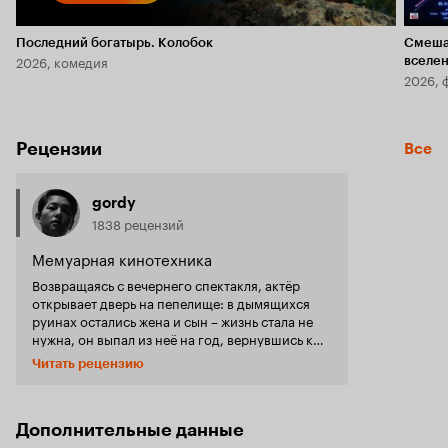
Последний богатырь. Колобок
Смеша
2026, комедия
вселе
2026, 
Рецензии
Все
gordy
1838 рецензий
Мемуарная кинотехника
Возвращаясь с вечернего спектакля, актёр
открывает дверь на пепелище: в дымящихся
руинах остались жена и сын – жизнь стала не
нужна, он выпал из неё на год, вернувшись к
театру из скитаний по разным местам, вербуя в
Читать рецензию
комичный дуэт своего давнего пожилого
друга, вынужденно соглашаясь на трио, чтобы
поддержать приблудившегося паренька.
Испания лежит под Франко, поёживаясь от
Дополнительные данные
диверсий подпольных групп.