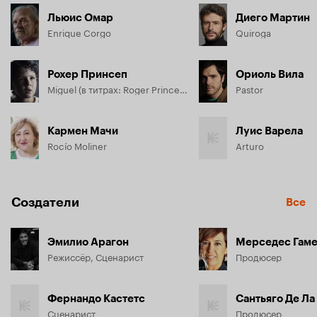
Льюис Омар
Диего Мартин
Enrique Corgo
Quiroga
Рохер Принсеп
Ориоль Вила
Miguel (в титрах: Roger Princep)
Pastor
Кармен Мачи
Луис Варела
Rocío Moliner
Arturo
Создатели
Все
Эмилио Арагон
Мерседес Гам
Режиссёр, Сценарист
Продюсер
Фернандо Кастетс
Сантьяго Де Ла
Сценарист
Продюсер