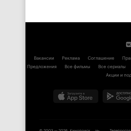
Вакансии
Реклама
Соглашение
Пра
Предложения
Все фильмы
Все сериалы
Акции и по
© 2003 —
2026
,
Кинопоиск
Телепрогр
18
+