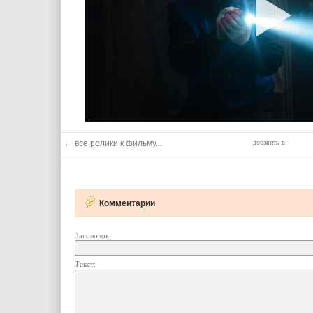
←
все ролики к фильму...
добавить в:
Комментарии
Заголовок:
Текст: