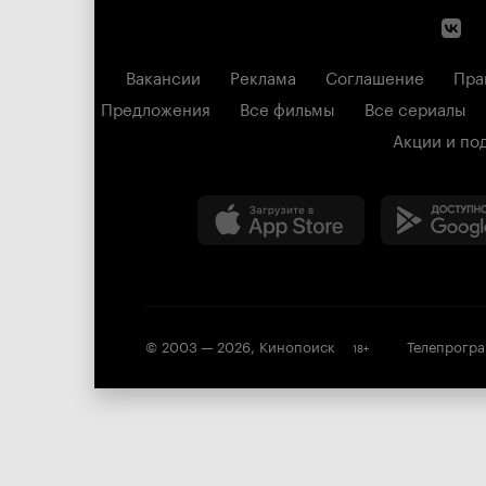
Вакансии
Реклама
Соглашение
Пра
Предложения
Все фильмы
Все сериалы
Акции и по
© 2003 —
2026
,
Кинопоиск
Телепрогр
18
+