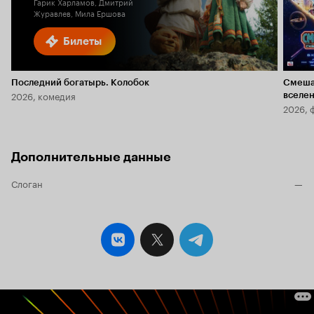
Гарик Харламов, Дмитрий
Журавлев, Мила Ершова
Билеты
Последний богатырь. Колобок
Смеша
2026, комедия
вселе
2026, 
Дополнительные данные
Слоган
—