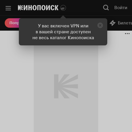
Войти
Онлайн-кинотеатр
Билет
Попробовать Плюс
У вас включен VPN или
в вашей стране доступен
не весь каталог Кинопоиска