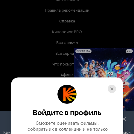
Правила рекомендаций
Справка
Кинопоиск PRO
Все фильмы
Все сериалы
РЕКЛАМА
Что посмотреть
Афиша
Музыка
Телепрограмма
Книги
Войдите в профиль
Служба поддержки
Сможете оценивать фильмы,

 собирать их в коллекции и не только
Кажется, вы используете блокировщик рекламы. Вместе с рекламой