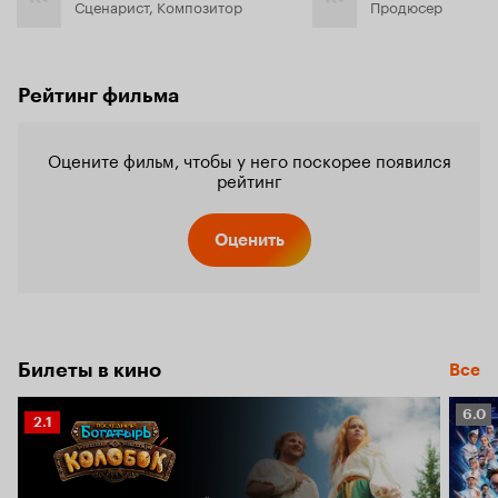
Сценарист, Композитор
Продюсер
Рейтинг фильма
Оцените фильм, чтобы у него поскорее появился
рейтинг
Оценить
Билеты в кино
Все
Рейт
6.0
Рейтинг
2.1
Кино
Кинопоиска
6.0
2.1