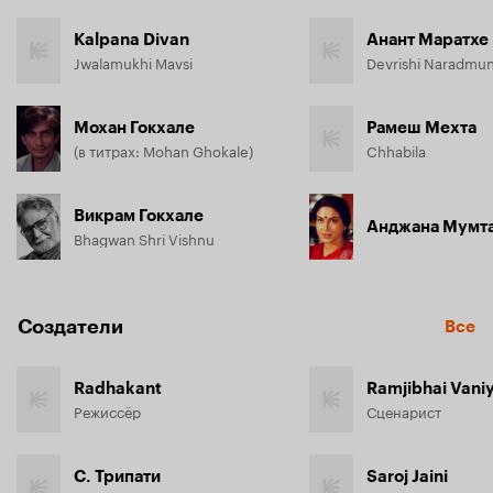
Kalpana Divan
Анант Маратхе
Jwalamukhi Mavsi
Devrishi Naradmun
Мохан Гокхале
Рамеш Мехта
(в титрах: Mohan Ghokale)
Chhabila
Викрам Гокхале
Анджана Мумт
Bhagwan Shri Vishnu
Создатели
Все
Radhakant
Ramjibhai Vani
Режиссёр
Сценарист
С. Трипати
Saroj Jaini