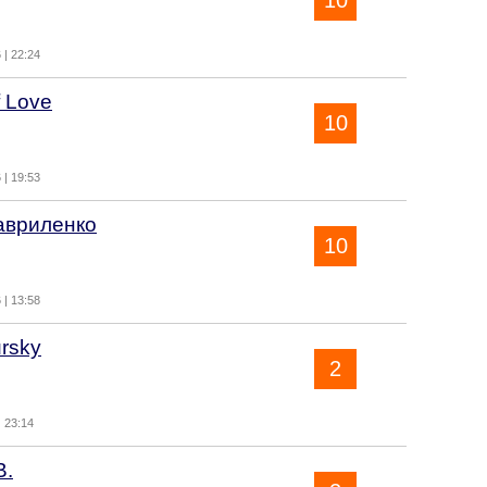
10
 | 22:24
 Love
10
 | 19:53
авриленко
10
 | 13:58
rsky
2
| 23:14
В.