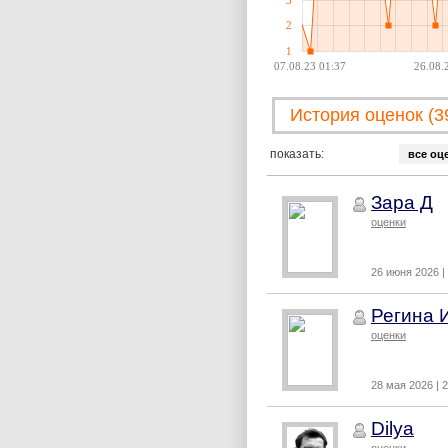
2
1
07.08.23 01:37
26.08.
История оценок (3
показать:
все оц
Зара Д
оценки
26 июня 2026 |
Регина 
оценки
28 мая 2026 | 
Dilya