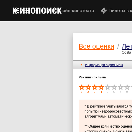
Онлайн-кинотеатр
Билеты в 
Все оценки
/
Лет
Costa
Информация о фильме »
Рейтинг фильма
* В рейтинге учитываются 
попытки недобросовестных 
алгоритмами автоматически
** Общее количество оценок
истории оценок. Показывают