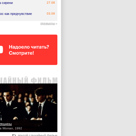
а сирени
27.08
ос как предчувствие
03.09
премьеры
женщины
 a Woman, 1992
другой случайный фильм