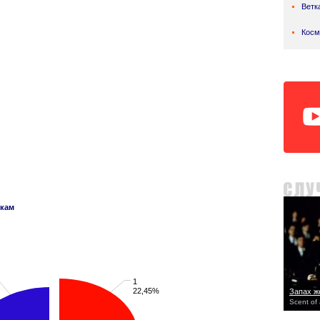
Ветк
Косм
нкам
1
22,45%
Запах 
Scent of