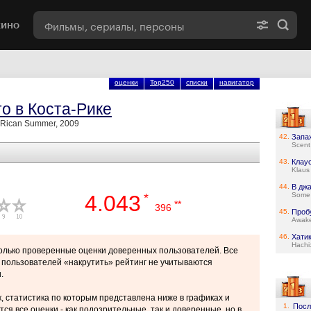
кино
оценки
Top250
списки
навигатор
о в Коста-Рике
 Rican Summer, 2009
42.
Запа
Scent
43.
Клау
Klaus
44.
В дж
4.043
*
Some 
**
396
45.
Проб
Awake
46.
Хати
Hachi:
только проверенные оценки доверенных пользователей. Все
пользователей «накрутить» рейтинг не учитываются
.
, статистика по которым представлена ниже в графиках и
1.
Посл
ся все оценки - как подозрительные, так и доверенные, но в