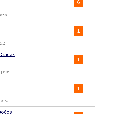
6
 08:00
1
22:17
Стасик
1
 | 12:55
1
| 09:57
робов