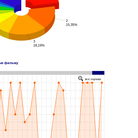
2
15,35%
3
18,19%
ные фильму
все оценки