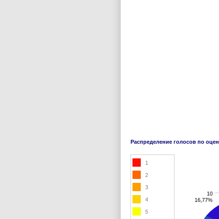
Распределение голосов по оце
1
2
3
10
4
16,77%
5