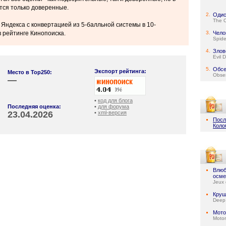
тся только доверенные.
2.
Одис
The 
 Яндекса с конвертацией из 5-балльной системы в 10-
 рейтинге Кинопоиска.
3.
Чело
Spid
4.
Злов
Evil 
5.
Обсе
Экспорт рейтинга:
Место в Top250:
Obse
—
•
код для блога
Последняя оценка:
•
для форума
23.04.2026
•
xml-версия
Посл
Коло
Влюб
осме
Jeux 
Круш
Deep
Мото
Motor