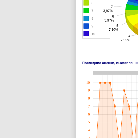
6
7
7
3,97%
6
8
3,97%
5
9
7,10%
10
4
7,95%
Последние оценки, выставлен
10
9
8
7
6
5
4
3