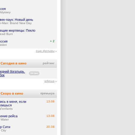
сея
Odyssey
век-паук: Новый день
er-Man: Brand New Day
ещие мертвецы: Пекло
Dead Burn
ссия
+ 2
ssion
еще фильмы
Сегодня в кино
рейтинг
едний богатырь.
ПРОМО
бок
афиша
Скоро в кино
премьера
ись в меня, если
13.08
лишься
d'enfants
ение рейса
13.08
 Water
р Сити
20.08
 City