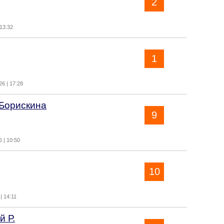
2
 13:32
1
6 | 17:28
Борискина
9
 | 10:50
10
| 14:11
й Р.