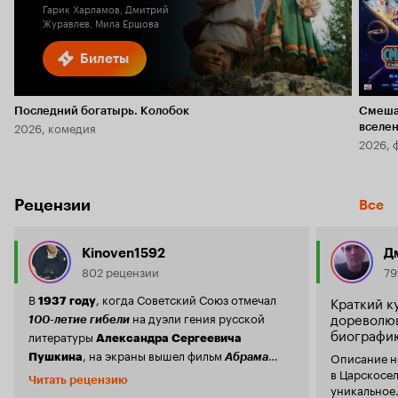
Гарик Харламов, Дмитрий
Журавлев, Мила Ершова
Билеты
Последний богатырь. Колобок
Смеша
2026, комедия
вселе
2026, 
Рецензии
Все
Kinoven1592
Д
802 рецензии
79
В
, когда Советский Союз отмечал
Краткий к
1937 году
дореволю
на дуэли гения русской
100-летие гибели
биографи
литературы
Александра Сергеевича
, на экраны вышел фильм
Описание н
Пушкина
Абрама
. К слову, он стал
в Царскосельском ли
Народицкого
«Юность поэта»
Читать рецензию
уникальное.
первой звуковой картиной о Пушкине (после