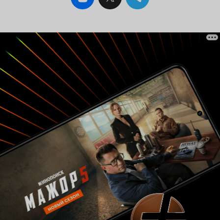
многие другие. Знаете, при упоминании жизни
Пушкина-лицеиста в кино, современному
зрителю скорее всего придёт в голову фильм
«18-14», нежели этот. Учитывая то, что в фильме
2007 г., образ лицеистов был более раскрыт,
нежели в советском фильме, с этим
утверждением я соглашусь. Однако мне бы
хотелось, чтобы жила память и об этом,
замечательном фильме 1937 г. В котором нет ни
гламура, ни пошлости, а есть уважение к
Александру Сергеевичу (как-никак над
созданием фильма трудились пушкиноведы). 8
из 10