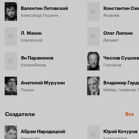
Валентин Литовский
Константин См
Александр Пушкин
Яковлев
Л. Мазин
Олег Липкин
Комовский
Дельвиг
Ян Парамонов
Чеслав Сушке
Кюхельбекер
Горчаков
Анатолий Мурузин
Владимир Гард
Пущин
Мейер, гувернер 
Создатели
Все
Абрам Народицкий
Юрий Кочуров
Режиссёр
Композитор