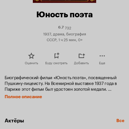
Юность поэта
732
Рейтинг
6.7
Кинопоиска
1937, драма, биография
6.7
СССР, 1 ч 25 мин, 0+
Оценить
Буду смотреть
Добавить
Еще
Биографический фильм «Юность поэта», посвященный 
Пушкину-лицеисту. На Всемирной выставке 1937 года в 
Париже этот фильм был удостоен золотой медали. 
Режиссеру удалось исторически точно воссоздать эпоху, 
Полное описание
передать атмосферу Царскосельского лицея в годы 
формирования поэтическою гения Пушкина.
Актёры
Все