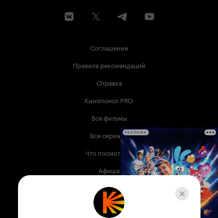
Соглашение
Правила рекомендаций
Справка
Кинопоиск PRO
Все фильмы
Все сериалы
РЕКЛАМА
Что посмотреть
Афиша
Музыка
Телепрограмма