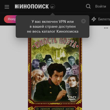
Войти
Онлайн-кинотеатр
Билет
Попробовать Плюс
У вас включен VPN или
в вашей стране доступен
не весь каталог Кинопоиска