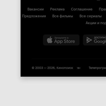
Вакансии
Реклама
Соглашение
Пра
Предложения
Все фильмы
Все сериалы
Акции и по
© 2003 —
2026
,
Кинопоиск
Телепрогр
18
+