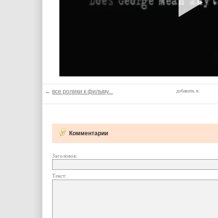
←
все ролики к фильму...
добавить в:
Комментарии
Заголовок:
Текст: