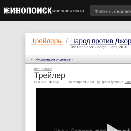
Онлайн-кинотеатр
Трейлеры
/
Народ против Джо
The People vs. George Lucas, 2010
Информация о фильме
»
←
все ролики
Трейлер
03:02
4637
— 16 февраля 2009
файл добавил
Blu