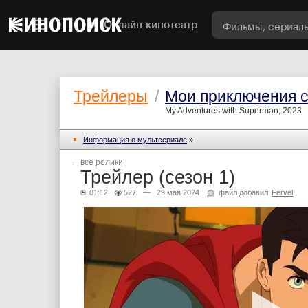
Онлайн-кинотеатр
Трейлеры
/
Мои приключения 
My Adventures with Superman, 2023
Информация о мультсериале
»
←
все ролики
Трейлер (сезон 1)
01:12
527
— 29 мая 2024
файл добавил
Fervel