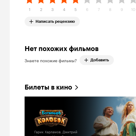
1
2
3
4
5
6
7
8
9
10
Написать рецензию
Нет похожих фильмов
Знаете похожие фильмы?
Добавить
Билеты в кино
Гарик Харламов, Дмитрий