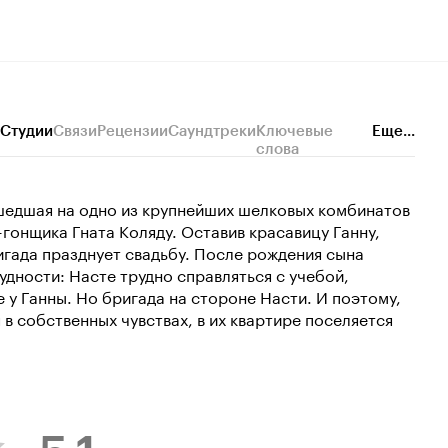
Студии
Связи
Рецензии
Саундтреки
Ключевые
Еще...
слова
шедшая на одно из крупнейших шелковых комбинатов
гонщика Гната Коляду. Оставив красавицу Ганну,
игада празднует свадьбу. После рождения сына
дности: Насте трудно справляться с учебой,
е у Ганны. Но бригада на стороне Насти. И поэтому,
 в собственных чувствах, в их квартире поселяется