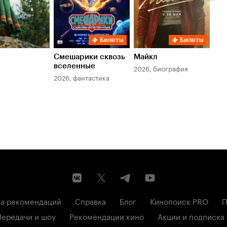
Билеты
Билеты
Смешарики сквозь
Майкл
Зл
вселенные
мер
2026, биография
2026, фантастика
202
а рекомендаций
Справка
Блог
Кинопоиск PRO
П
Передачи и шоу
Рекомендации кино
Акции и подписка