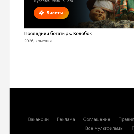
Журавлев, Мила Ершова
Билеты
Последний богатырь. Колобок
2026, комедия
Вакансии
Реклама
Соглашение
Правил
Все мультфильмы