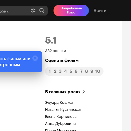
Попробовать
Войти
Плюс
5.1
Рейтинг
382 оценки
ить фильм или
Кинопоиска
Оценить фильм
отренным
1
2
3
4
5
6
7
8
9
10
5.1
В главных ролях
Эдуард Кошман
Наталья Кустинская
Елена Корнилова
Анна Дубровина
Павел Морозенко