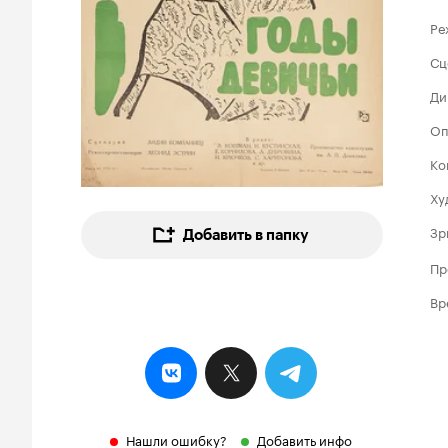
Ре
Сц
Ди
Оп
Ко
Ху
Зр
Добавить в папку
Пр
Вр
Нашли ошибку?
Добавить инфо