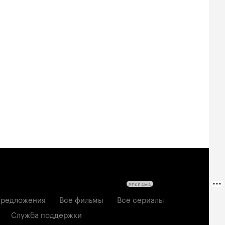
Билеты
Билеты
Билеты
овещие
На деревню
Старый орёл
твецы: Пекло
дедушке 2
2026, семейный
6, ужасы
2026, комедия
РЕКЛАМА
редложения
Все фильмы
Все сериалы
Служба поддержки