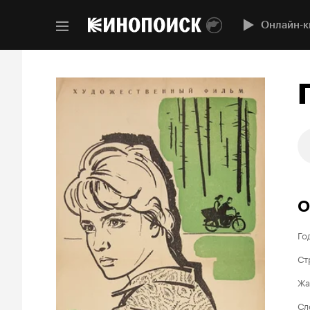
Онлайн-к
О
Го
Ст
Жа
Сл