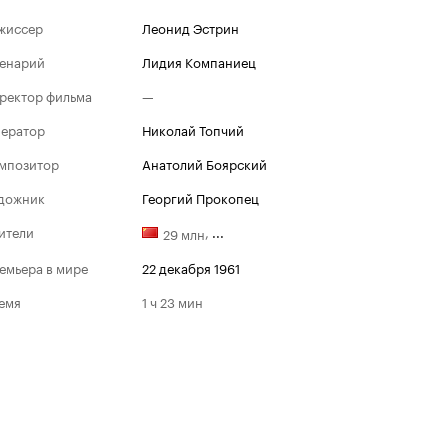
жиссер
Леонид Эстрин
енарий
Лидия Компаниец
ректор фильма
—
ератор
Николай Топчий
мпозитор
Анатолий Боярский
дожник
Георгий Прокопец
ители
,
...
29 млн
емьера в мире
22 декабря 1961
емя
1 ч 23 мин