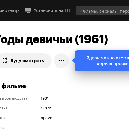
инотеатр
Установить на ТВ
Годы девичьи (1961)
Здесь можно отмет
Буду смотреть
сериал просм
 фильме
д производства
1961
рана
СССР
нр
драма
оган
—