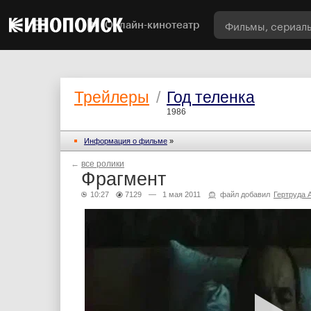
Онлайн-кинотеатр
Трейлеры
/
Год теленка
1986
Информация о фильме
»
←
все ролики
Фрагмент
10:27
7129
— 1 мая 2011
файл добавил
Гертруда 