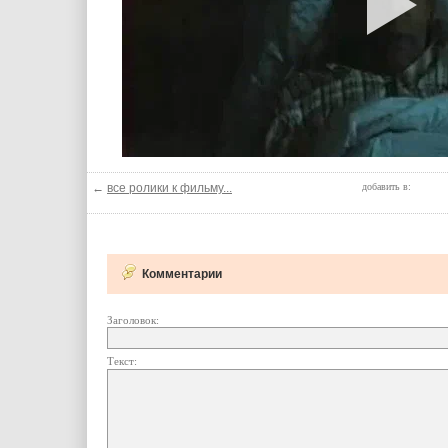
←
все ролики к фильму...
добавить в:
Комментарии
Заголовок:
Текст: