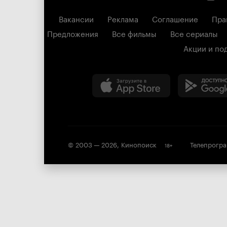
Вакансии
Реклама
Соглашение
Пра
Предложения
Все фильмы
Все сериалы
Акции и по
© 2003 —
2026
,
Кинопоиск
Телепрогр
18
+