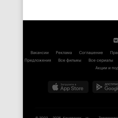
Вакансии
Реклама
Соглашение
Пра
Предложения
Все фильмы
Все сериалы
Акции и по
© 2003 —
2026
,
Кинопоиск
Телепрогр
18
+