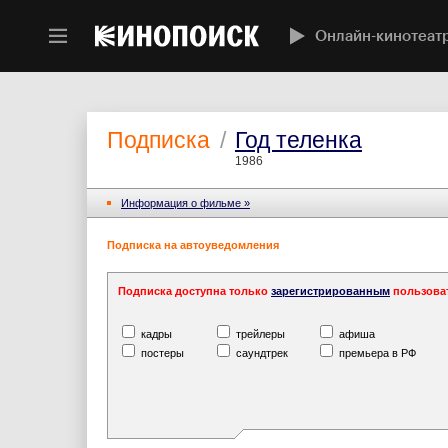
Онлайн-кинотеат
Подписка
/
Год теленка
1986
Информация o фильме »
Подписка на автоуведомления
Подписка доступна только
зарегистрированным
пользова
кадры
трейлеры
афиша
постеры
саундтрек
премьера в РФ