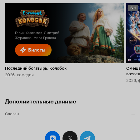
Рейт
6.1
Кино
6.1
Гарик Харламов, Дмитрий
Журавлев, Мила Ершова
Билеты
Последний богатырь. Колобок
Смеша
2026, комедия
вселе
2026, 
Дополнительные данные
Слоган
—