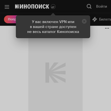
Войти
Онлайн-кинотеатр
Билет
Попробовать Плюс
У вас включен VPN или
в вашей стране доступен
не весь каталог Кинопоиска