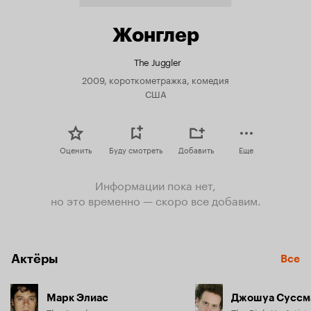
Жонглер
The Juggler
2009, короткометражка, комедия
США
Оценить
Буду смотреть
Добавить
Еще
Информации пока нет,
но это временно — скоро все добавим.
Актёры
Все
Марк Элиас
Джошуа Суссм