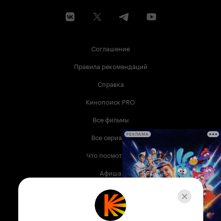
Соглашение
Правила рекомендаций
Справка
Кинопоиск PRO
Все фильмы
Все сериалы
РЕКЛАМА
Что посмотреть
Афиша
Музыка
Телепрограмма