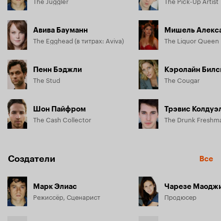
The Juggler
The Pick-Up Artist
Авива Бауманн
Мишель Алекс
The Egghead (в титрах: Aviva)
The Liquor Queen
Пенн Бэджли
Кэролайн Билс
The Stud
The Cougar
Шон Пайфром
Трэвис Колдуэ
The Cash Collector
The Drunk Freshm
Создатели
Все
Марк Элиас
Чарезе Маодж
Режиссёр, Сценарист
Продюсер