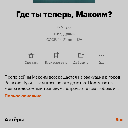
Где ты теперь, Максим?
377
Рейтинг
6.2
Кинопоиска
1965, драма
6.2
СССР, 1 ч 21 мин, 12+
Оценить
Буду смотреть
Добавить
Еще
После войны Максим возвращается из эвакуации в город 
Великие Луки — там прошло его детство. Поступает в 
железнодорожный техникум, встречает свою любовь и 
принимает активное участие в воcстановлении родного 
Полное описание
города...
Актёры
Все