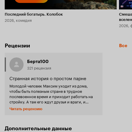
Последний богатырь. Колобок
Смеша
2026, комедия
вселе
2026, 
Рецензии
Все
Берта100
321 рецензия
Странная история о простом парне
Молодой человек Максим уходит из дома,
чтобы быть полезным стране в трудное
послевоенное время и приходит работать на
стройку. А там его ждут друзья и враги, и
конечно, любовь. Ситуация проста, как три
Читать рецензию
копейки, но талантливый сценарист выжал бы
из него более чем достаточно. Смотря фильм с
прекрасными актёрами, всё время в голове
крутилась известная песня про парня
Дополнительные данные