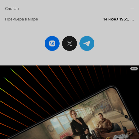
молодого, который вышел в степь донецкую.
Героя, как и полагается правильного
Слоган
—
советского парня, также привели на работу и
встретили там девушки также пригожие. Далее
Премьера в мире
14 июня 1965
,
...
идут оборванные сюжетные линии дружбы и
любви с концовкой, в которой герой
непонятно почему разлучается с вроде бы
любимой девушкой и встречается с другом
детства, о котором тосковал весь фильм. После
просмотра фильма возник вопрос: кто ищет
Максима? 5 из 10