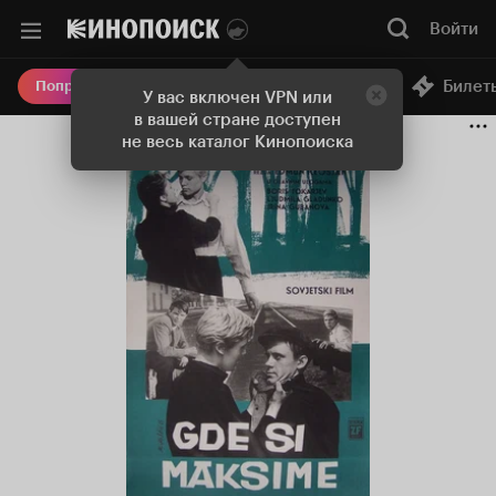
Войти
Онлайн-кинотеатр
Билет
Попробовать Плюс
У вас включен VPN или
в вашей стране доступен
не весь каталог Кинопоиска