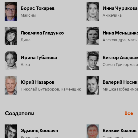
Борис Токарев
Инна Чурикова
Максим
Анжелика
Людмила Гладунко
Нина Меньшик
Дина
Александра, мать
Ирина Губанова
Виктор Авдюш
Алка
Юрий Назаров
Валерий Носик
Николай Бутафоров, каменщик
Создатели
Все
Эдмонд Кеосаян
Вильям Козлов
Режиссёр
Сценарист