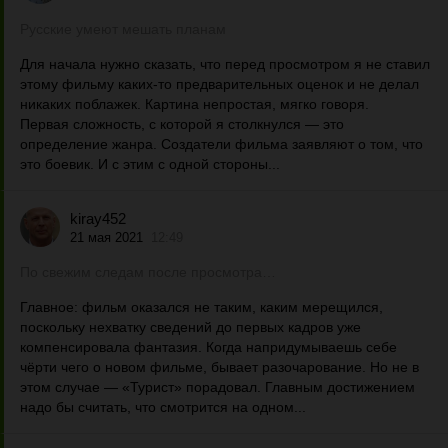
Русские умеют мешать планам
Для начала нужно сказать, что перед просмотром я не ставил
этому фильму каких-то предварительных оценок и не делал
никаких поблажек. Картина непростая, мягко говоря.
Первая сложность, с которой я столкнулся — это
определение жанра. Создатели фильма заявляют о том, что
это боевик. И с этим с одной стороны...
kiray452
21 мая 2021
12:49
По свежим следам после просмотра…
Главное: фильм оказался не таким, каким мерещился,
поскольку нехватку сведений до первых кадров уже
компенсировала фантазия. Когда напридумываешь себе
чёрти чего о новом фильме, бывает разочарование. Но не в
этом случае — «Турист» порадовал. Главным достижением
надо бы считать, что смотрится на одном...