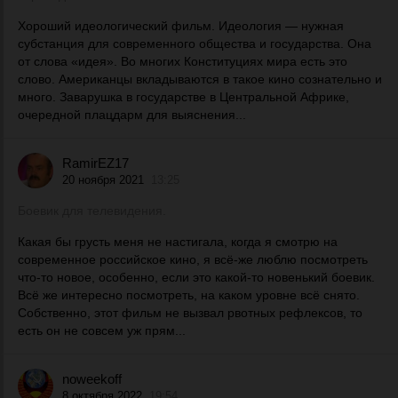
Хороший идеологический фильм. Идеология — нужная
субстанция для современного общества и государства. Она
от слова «идея». Во многих Конституциях мира есть это
слово. Американцы вкладываются в такое кино сознательно и
много. Заварушка в государстве в Центральной Африке,
очередной плацдарм для выяснения...
RamirEZ17
20 ноября 2021
13:25
Боевик для телевидения.
Какая бы грусть меня не настигала, когда я смотрю на
современное российское кино, я всё-же люблю посмотреть
что-то новое, особенно, если это какой-то новенький боевик.
Всё же интересно посмотреть, на каком уровне всё снято.
Собственно, этот фильм не вызвал рвотных рефлексов, то
есть он не совсем уж прям...
noweekoff
8 октября 2022
19:54