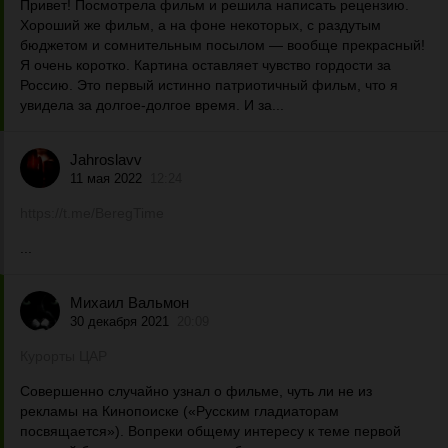
Привет! Посмотрела фильм и решила написать рецензию.
Хороший же фильм, а на фоне некоторых, с раздутым
бюджетом и сомнительным посылом — вообще прекрасный!
Я очень коротко. Картина оставляет чувство гордости за
Россию. Это первый истинно патриотичный фильм, что я
увидела за долгое-долгое время. И за...
Jahroslavv
11 мая 2022
12:24
https://t.me/BeregTime
...
Михаил Вальмон
30 декабря 2021
20:09
Курорты ЦАР
Совершенно случайно узнал о фильме, чуть ли не из
рекламы на Кинопоиске («Русским гладиаторам
посвящается»). Вопреки общему интересу к теме первой