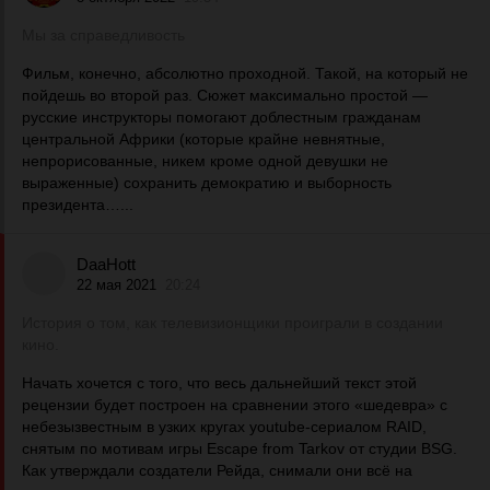
Мы за справедливость
Фильм, конечно, абсолютно проходной. Такой, на который не
пойдешь во второй раз. Сюжет максимально простой —
русские инструкторы помогают доблестным гражданам
центральной Африки (которые крайне невнятные,
непрорисованные, никем кроме одной девушки не
выраженные) сохранить демократию и выборность
президента…...
DaaHott
22 мая 2021
20:24
История о том, как телевизионщики проиграли в создании
кино.
Начать хочется с того, что весь дальнейший текст этой
рецензии будет построен на сравнении этого «шедевра» с
небезызвестным в узких кругах youtube-сериалом RAID,
снятым по мотивам игры Escape from Tarkov от студии BSG.
Как утверждали создатели Рейда, снимали они всё на