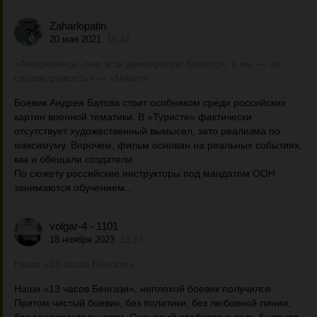
Zaharlopatin
20 мая 2021
18:42
«Американцы, они ж за демократию борются, а мы — за
справедливость» — «Макет»
Боевик Андрея Батова стоит особняком среди российских
картин военной тематики. В «Туристе» фактически
отсутствует художественный вымысел, зато реализма по
максимуму. Впрочем, фильм основан на реальных событиях,
как и обещали создатели.
По сюжету российские инструкторы под мандатом ООН
занимаются обучением...
volgar-4 - 1101
18 ноября 2023
12:17
Наши «13 часов Бенгази»
Наши «13 часов Бенгази», неплохой боевик получился.
Притом чистый боевик, без политики, без любовной линии,