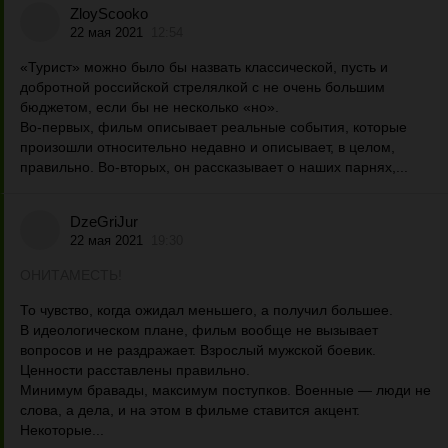
ZloyScooko
22 мая 2021
12:54
«Турист» можно было бы назвать классической, пусть и
добротной российской стрелялкой с не очень большим
бюджетом, если бы не несколько «но».
Во-первых, фильм описывает реальные события, которые
произошли относительно недавно и описывает, в целом,
правильно. Во-вторых, он рассказывает о наших парнях,...
DzeGriJur
22 мая 2021
19:30
ОНИТАМЕСТЬ!
То чувство, когда ожидал меньшего, а получил большее.
В идеологическом плане, фильм вообще не вызывает
вопросов и не раздражает. Взрослый мужской боевик.
Ценности расставлены правильно.
Минимум бравады, максимум поступков. Военные — люди не
слова, а дела, и на этом в фильме ставится акцент.
Некоторые...