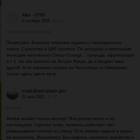
Alex - 0765
5 октября 2025
03:12
Псевдо вагнер фильм
Посмотрел. Военная тематика поднята с неожиданного
плана. Стрелялка в ЦАР. Купился. По антуражу и некоторым
эпизодам напомнило Слезы Солнца… природа, афроколорит
и т. п. Но это конечно на Антуан Фукуа, да и бюджет явно
другой. А по картинке похоже на Чистилище от Невзорова,
только здесь цвета ярче....
malik@advantum.pro
21 мая 2021
11:28
Восторг
Фильм вызвал только восторг! Все реалистично и по-
настоящему. Горячая точка, мужчины работают. Нет
размазывания соплей по стеклу. Есть боевая задача и нужно
её выполнить. Выполняют. Без пафоса, нелепого геройства и