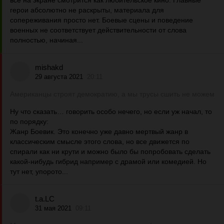
всё на экране смотрится как любительское кино. Главные
герои абсолютно не раскрыты, материала для
сопереживания просто нет. Боевые сцены и поведение
военных не соответствует действительности от слова
полностью, начиная...
mishakd
29 августа 2021
20:11
Американцы строят демократию, а мы трусы сшить не можем
Ну что сказать… говорить особо нечего, но если уж начал, то
по порядку:
Жанр Боевик. Это конечно уже давно мертвый жанр в
классическим смысле этого слова, но все движется по
спирали как ни крути и можно было бы попробовать сделать
какой-нибудь гибрид например с драмой или комедией. Но
тут нет, упорото...
t.a.LC
31 мая 2021
09:11