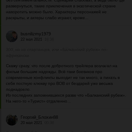
без сентиментальности. Сценарий слабоват, а ведь было где
развернуться, такие приключения в экзотической стране
наворотить можно было. Характеры персонажей не
раскрыты, и актеры слабо играют, кроме...
busnilizmy1979
22 мая 2021
16:36
300, но не спартанцев, или «Балканский рубеж» по-
африкански
Скажу сразу, что после добротного трейлера возлагал на
фильм большие надежды. Всё-таки боевиков про
современные конфликты выходит не так много, а пихать в
себя постную клюкву про ВОВ от бездарей уже весьма
поднадоело.
Из последних запомнившихся разве что «Балканский рубеж».
На него-то «Турист» отдаленно...
Георгий_Блохин88
20 мая 2021
00:38