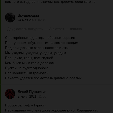
намного выгоднее и, скажем так, дороже, если кого-то...
Вкушающий
24 мая 2021
02:49
- Друг, оставь покурить! — А в ответ — тишина
С покорённых однажды небесных вершин
По ступеням, обугленным на землю сходим
Под прицельные залпы наветов и лжи
Мы уходим, уходим, уходим, уходим…
Прощайте, горы, вам видней
Кем были мы в краю далёком,
Пускай не судит однобоко
Нас кабинетный грамотей.
Нечасто удаётся посмотреть фильм о боевых...
Дикий Пушистик
2 июня 2021
11:06
Посмотрел х/ф «Турист».
Неожиданно — очень даже хорошее кино. Хорошее как