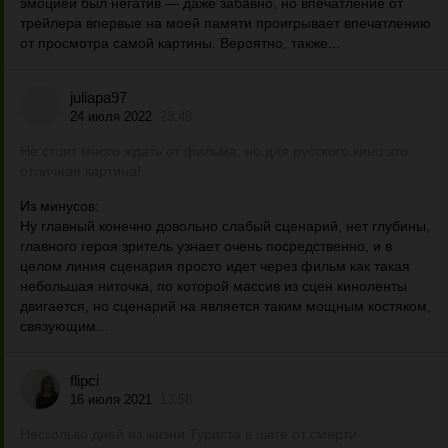
эмоцией был негатив — даже забавно, но впечатление от
трейлера впервые на моей памяти проигрывает впечатлению
от просмотра самой картины. Вероятно, также...
juliapa97
24 июля 2022
23:48
Не стоит много ждать от фильма, но для русского кино это
отличная картина!
Из минусов:
Ну главный конечно довольно слабый сценарий, нет глубины,
главного героя зритель узнает очень посредственно, и в
целом линия сценария просто идет через фильм как такая
небольшая ниточка, по которой массив из сцен киноленты
двигается, но сценарий на является таким мощным костяком,
связующим...
flipci
16 июля 2021
13:58
Несколько дней из жизни Туриста в шаге от смерти