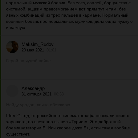
нормальный мужской боевик. Без слез, cоплей, борцунства с
системой, аццким превозмоганием вот прям тут и там, без
явных комбинаций из трёх пальцев в кармане. Нормальный
военный боевик про нормальных мужиков, делающих нужную
и важную...
Maksim_Rudov
20 мая 2021
01:01
Герой на чужой войне
...
Александр
31 октября 2021
00:33
Найду уродов, лично обезжирю
Шел 21 год, от российского кинематографа не ждали ничего
хорошего, но внезапно вышел «Турист». Это добротный
боевик категории Б. Или скорее даже Б+, если такая вообще
существует.