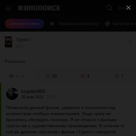
Войти
Онлайн-кинотеатр
Билеты в 
Смотреть кино
Турист
2021
Рецензии
40
29
4
7
81.3%
krupakirill09
20 мая 2021
22:04
Посмотрев данный фильм, удивился и посмеялся над
количеством злобных комментариев. Люди сразу же
бросились обсуждать политику. Я же отнесся к фильму
просто как к художественному произведению. В отличии от
той же дилогии «Шугалей» фильм «Турист» смотрится