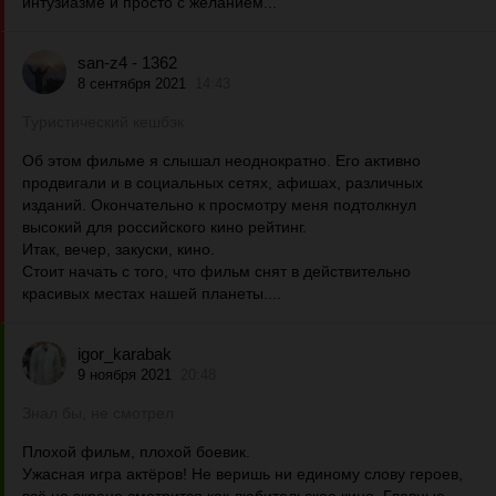
интузиазме и просто с желанием...
san-z4 - 1362
8 сентября 2021
14:43
Туристический кешбэк
Об этом фильме я слышал неоднократно. Его активно
продвигали и в социальных сетях, афишах, различных
изданий. Окончательно к просмотру меня подтолкнул
высокий для российского кино рейтинг.
Итак, вечер, закуски, кино.
Стоит начать с того, что фильм снят в действительно
красивых местах нашей планеты....
igor_karabak
9 ноября 2021
20:48
Знал бы, не смотрел
Плохой фильм, плохой боевик.
Ужасная игра актёров! Не веришь ни единому слову героев,