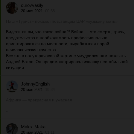
curovvasily
20 мая 2021
00:58
Наш «Турист» показал повстанцам ЦАР «кузькину мать»
Видели ли вы, что такое война?! Война — это смерть, грязь,
предательство и необходимость профессионально
ориентироваться на местности, вырабатывая порой
нечеловеческие качества.
Все это в полуторачасовой картине умудрился нам показать
Андрей Батов. Он продемонстрировал изнанку нестабильной
ситуации...
JohnnyEnglish
20 мая 2021
19:34
Африка — прекрасная и ужасная
...
Maks_Maka
20 мая 2021
01:11