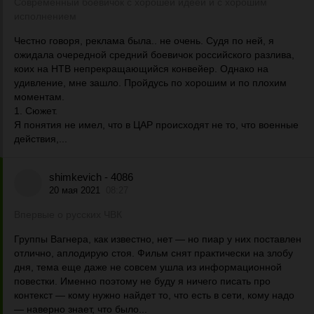
Современный боевичок с хорошей идеей и с хорошим
исполнением
Честно говоря, реклама была.. не очень. Судя по ней, я
ожидала очередной средний боевичок российского разлива,
коих на НТВ непрекращающийся конвейер. Однако на
удивление, мне зашло. Пройдусь по хорошим и по плохим
моментам.
1. Сюжет.
Я понятия не имел, что в ЦАР происходят не то, что военные
действия,...
shimkevich - 4086
20 мая 2021
08:27
Впервые о русских ЧВК
Группы Вагнера, как известно, нет — но пиар у них поставлен
отлично, аплодирую стоя. Фильм снят практически на злобу
дня, тема еще даже не совсем ушла из информационной
повестки. Именно поэтому не буду я ничего писать про
контекст — кому нужно найдет то, что есть в сети, кому надо
— наверно знает, что было...