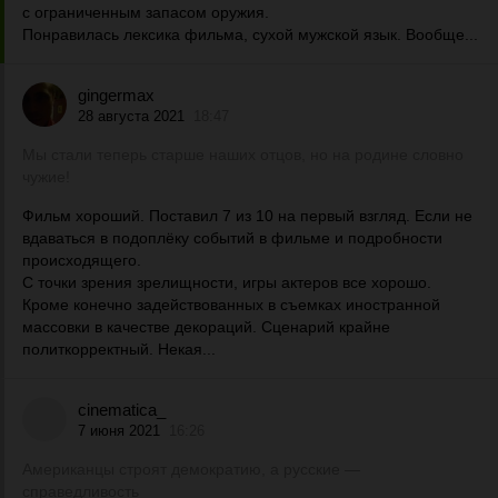
с ограниченным запасом оружия.
Понравилась лексика фильма, сухой мужской язык. Вообще...
gingermax
28 августа 2021
18:47
Мы стали теперь старше наших отцов, но на родине словно
чужие!
Фильм хороший. Поставил 7 из 10 на первый взгляд. Если не
вдаваться в подоплёку событий в фильме и подробности
происходящего.
С точки зрения зрелищности, игры актеров все хорошо.
Кроме конечно задействованных в съемках иностранной
массовки в качестве декораций. Сценарий крайне
политкорректный. Некая...
cinematica_
7 июня 2021
16:26
Американцы строят демократию, а русские —
справедливость