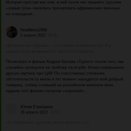
История простая как лом, в ней почти нет лишнего: русские
«серые гуси» нанялись тренировать африканских военных,
но очередная...
headless1666
2 апреля 2022
09:46
Центральная Африка — это страна возможностей. И у
каждого есть возможность вернуться обратно.
Посмотрел я фильм Андрея Батова «Турист» после того, как
случайно наткнулся на трейлер на ютубе. Искал совершенно
другую картину про ЦАР. По счастливому стечению
обстоятельств со мною в тот момент находился мой добрый
товарищ, собаку съевший на российском военном кино,
одарив этот фильм статусом «хороший»,...
Юлия Егрищина
26 апреля 2022
12:02
«К сожалению, русские умеют воевать» (с)