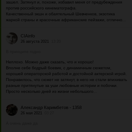
зашел. Затянул и, похоже, избавил меня от предубеждения
против российского кинематографа.
Качественный экшн и обаятельный Шевченков, экзотика
жаркой страны и красочные африканские пейзажи, отлично...
CIAinfo
26 августа 2021
13:20
В принципе годно
Неплохо. Можно даже сказать, что и хорошо!
Вполне себе бодрый боевик, с динамичным сюжетом,
хорошей операторской работой и достойной актерской игрой.
Понравилось, что сюжет не затянут, в него не стали впихивать
разные притянутые за уши любовные истории и побочки.
Просто несколько дней из жизни небольшого...
Александр Каримбетов - 1358
26 мая 2021
03:27
А очень даже да