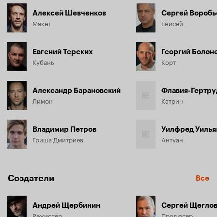
Алексей Шевченков
Сергей Воробь
Макет
Енисей
Евгений Терских
Георгий Болон
Кубань
Корт
Александр Барановский
Лимон
Катрин
Владимир Петров
Уилфред Уиль
Гриша Дмитриев
Антуан
Создатели
Все
Андрей Щербинин
Сергей Щегло
Режиссёр
Продюсер