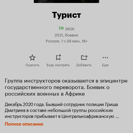
Турист
260K
Рейтинг
7.6
Кинопоиска
2021, боевик
7.6
Россия, 1 ч 39 мин, 18+
Оценить
Буду смотреть
Добавить
Еще
Группа инструкторов оказывается в эпицентре 
государственного переворота. Боевик о 
российских военных в Африке
Декабрь 2020 года. Бывший сотрудник полиции Гриша 
Дмитриев в составе небольшой группы российских 
инструкторов прибывает в Центральноафриканскую 
Республику. Грише командировка не кажется сложной, 
Полное описание
ведь в задачи инструкторов входит только обучение 