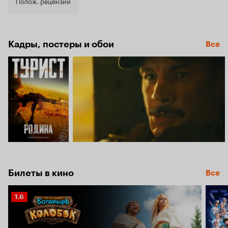
7.6
Полож. рецензии
Кадры, постеры и обои
Все
Билеты в кино
Все
Рейтинг
1.6
Кинопоиска
1.6