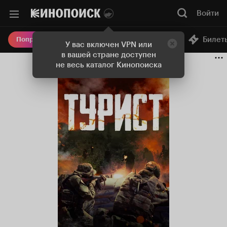
Войти
Онлайн-кинотеатр
Билет
Попробовать Плюс
У вас включен VPN или
в вашей стране доступен
не весь каталог Кинопоиска