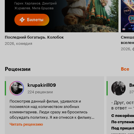
Гарик Харламов, Дмитрий
Журавлев, Мила Ершова
Билеты
Последний богатырь. Колобок
Смеша
2026, комедия
вселе
2026, 
Рецензии
Все
krupakirill09
В
224 рецензии
37
Посмотрев данный фильм, удивился и
- Друг, ос
посмеялся над количеством злобных
в ответ —
комментариев. Люди сразу же бросились
С покорён
обсуждать политику. Я же отнесся к фильму
просто как к художественному произведению.
По ступеня
Читать рецензию
В отличии от той же дилогии «Шугалей» фильм
Под прицел
«Турист» смотрится намного выгоднее и,