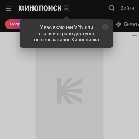
Войти
Онлайн-кинотеатр
Билет
Попробовать Плюс
У вас включен VPN или
в вашей стране доступен
не весь каталог Кинопоиска