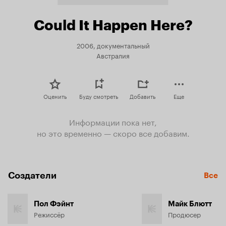
Could It Happen Here?
2006, документальный
Австралия
Оценить
Буду смотреть
Добавить
Еще
Информации пока нет,
но это временно — скоро все добавим.
Создатели
Все
Пол Фэйнт
Майк Блютт
Режиссёр
Продюсер