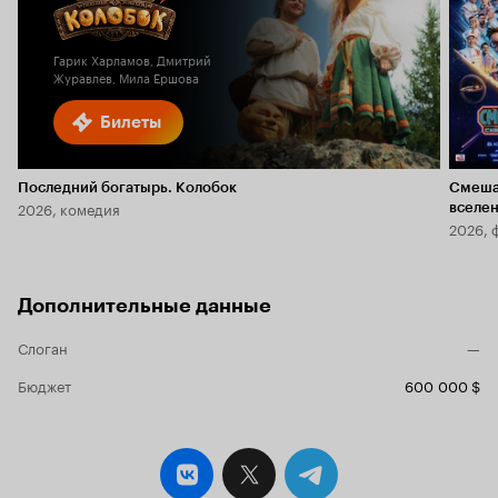
6.1
Гарик Харламов, Дмитрий
Журавлев, Мила Ершова
Билеты
Последний богатырь. Колобок
Смеша
2026, комедия
вселе
2026, 
Дополнительные данные
Слоган
—
Бюджет
600 000 $