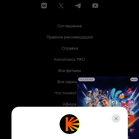
Соглашение
Правила рекомендаций
Справка
Кинопоиск PRO
Все фильмы
Все сериалы
РЕКЛАМА
Что посмотреть
Афиша
Музыка
Телепрограмма
Книги