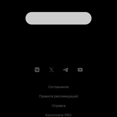
Соглашение
Правила рекомендаций
Справка
Кинопоиск PRO