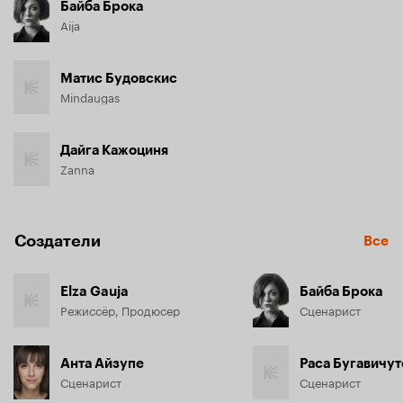
Байба Брока
Aija
Матис Будовскис
Mindaugas
Дайга Кажоциня
Zanna
Создатели
Все
Elza Gauja
Байба Брока
Режиссёр, Продюсер
Сценарист
Анта Айзупе
Раса Бугавичу
Сценарист
Сценарист