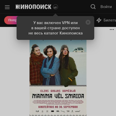
Войти
Онлайн-кинотеатр
Билет
Попробовать Плюс
У вас включен VPN или
в вашей стране доступен
не весь каталог Кинопоиска