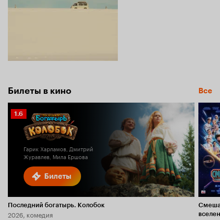
Билеты в кино
Все
Рейтинг
1.6
Кинопоиска
1.6
Гарик Харламов, Дмитрий
Журавлев, Мила Ершова
Билеты
Последний богатырь. Колобок
Смеша
2026, комедия
вселе