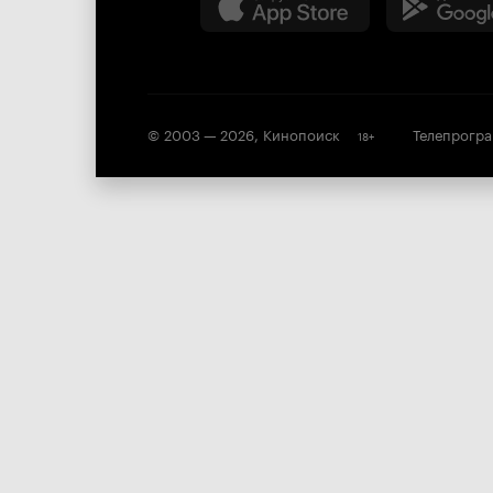
© 2003 —
2026
,
Кинопоиск
Телепрогр
18
+