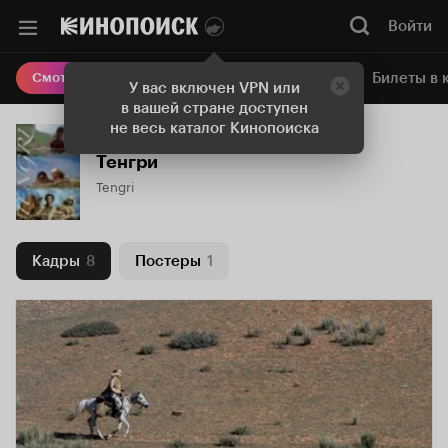
Войти
Онлайн-кинотеатр
Билеты в 
Смотреть кино
У вас включен VPN или
в вашей стране доступен
не весь каталог Кинопоиска
Тенгри
Tengri
Кадры
8
Постеры
1