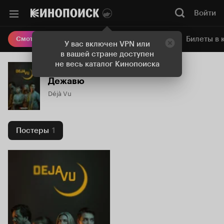
Войти
Онлайн-кинотеатр
Билеты в 
Смотреть кино
У вас включен VPN или
в вашей стране доступен
не весь каталог Кинопоиска
Дежавю
Déjà Vu
Постеры
1