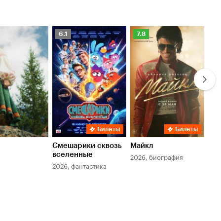
Рейтинг
Рейтинг
Ре
6.1
7.8
6.
Кинопоиска
Кинопоиска
Ки
6.1
7.8
6.
Билеты
Билеты
Смешарики сквозь
Майкл
Зл
вселенные
мер
2026, биография
2026, фантастика
202