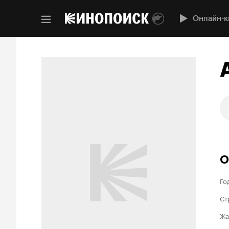
Онлайн-к
О
Го
Ст
Жа