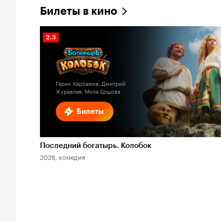
Билеты в кино
Рейтинг
2.3
Кинопоиска
2.3
Гарик Харламов, Дмитрий
Журавлев, Мила Ершова
Билеты
Последний богатырь. Колобок
2026, комедия