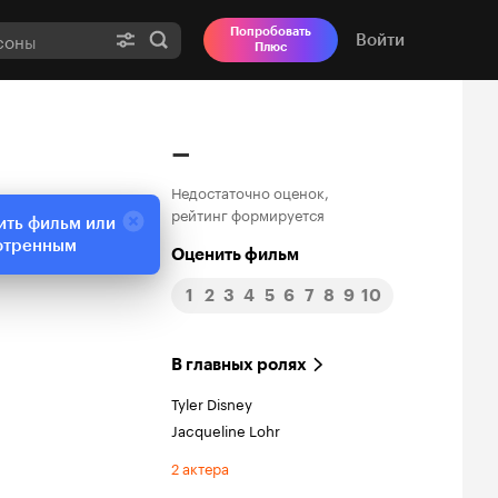
Попробовать
Войти
Плюс
–
Недостаточно оценок,
рейтинг формируется
ить фильм или
отренным
Оценить фильм
1
2
3
4
5
6
7
8
9
10
В главных ролях
Tyler Disney
Jacqueline Lohr
2 актера