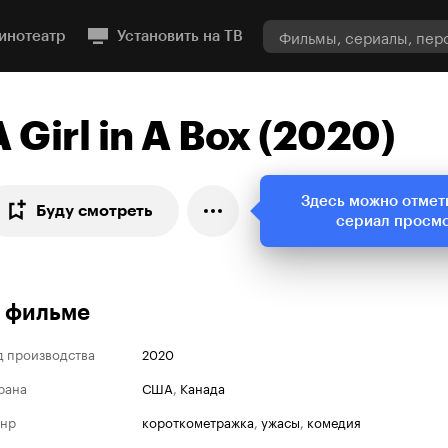
инотеатр
Установить на ТВ
A Girl in A Box (2020)
Здесь можно отмет
Буду смотреть
сериал просм
 фильме
д производства
2020
рана
США
,
Канада
нр
короткометражка
,
ужасы
,
комедия