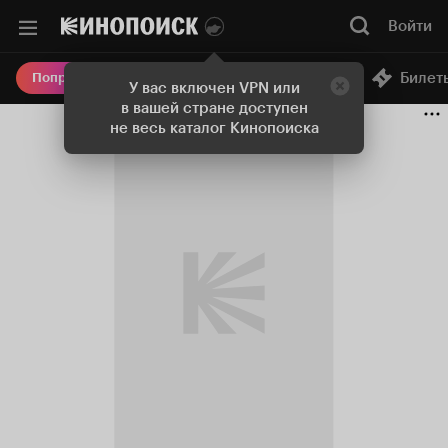
Войти
Онлайн-кинотеатр
Билет
Попробовать Плюс
У вас включен VPN или
в вашей стране доступен
не весь каталог Кинопоиска