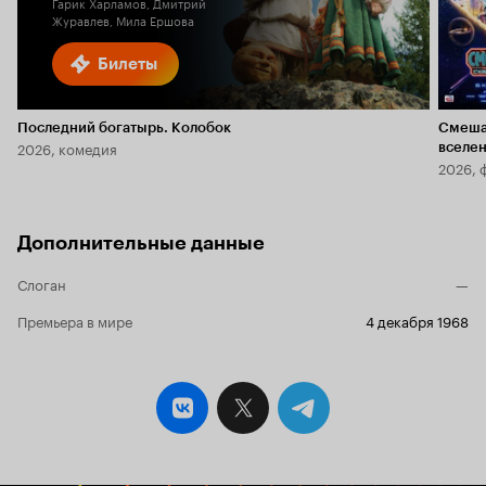
Гарик Харламов, Дмитрий
Журавлев, Мила Ершова
Билеты
Последний богатырь. Колобок
Смеша
2026, комедия
вселе
2026, 
Дополнительные данные
Слоган
—
Премьера в мире
4 декабря 1968