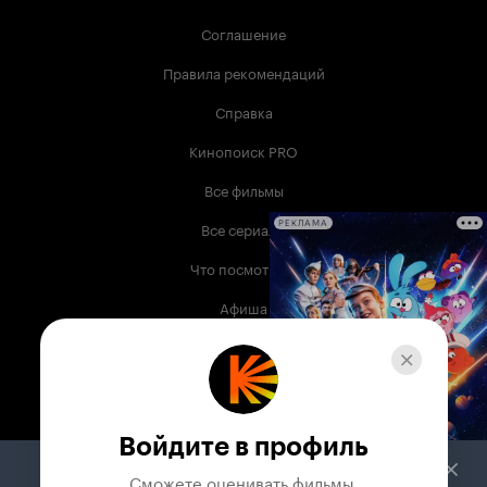
Соглашение
Правила рекомендаций
Справка
Кинопоиск PRO
Все фильмы
Все сериалы
РЕКЛАМА
Что посмотреть
Афиша
Музыка
Телепрограмма
Книги
Войдите в профиль
Служба поддержки
Сможете оценивать фильмы,
