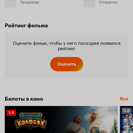
Продюсер
Оператор
Рейтинг фильма
Оцените фильм, чтобы у него поскорее появился
рейтинг
Оценить
Билеты в кино
Все
Рейт
5.8
Рейтинг
1.8
Кино
Кинопоиска
5.8
1.8