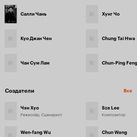
Салли Чань
Хунг Чо
Куо Джан Чен
Chung Tai Hwa
Чан Сум Лам
Chun-Ping Fen
Создатели
Все
Чэн Хуо
Sze Lee
Режиссёр, Сценарист
Композитор
Wen-fang Wu
Chun Wang