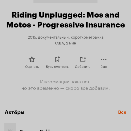
Riding Unplugged: Mos and
Motos - Progressive Insurance
2015, документальный, короткометражка
США, 2 мин
Оценить
Буду смотреть
Добавить
Еще
Информации пока нет,
но это временно — скоро все добавим.
Актёры
Все