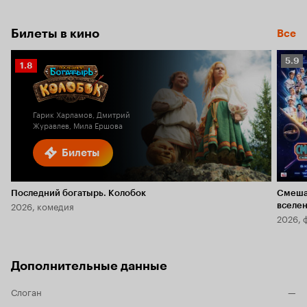
Билеты в кино
Все
Рейт
5.9
Рейтинг
1.8
Кино
Кинопоиска
5.9
1.8
Гарик Харламов, Дмитрий
Журавлев, Мила Ершова
Билеты
Последний богатырь. Колобок
Смеша
2026, комедия
вселе
2026, 
Дополнительные данные
Слоган
—