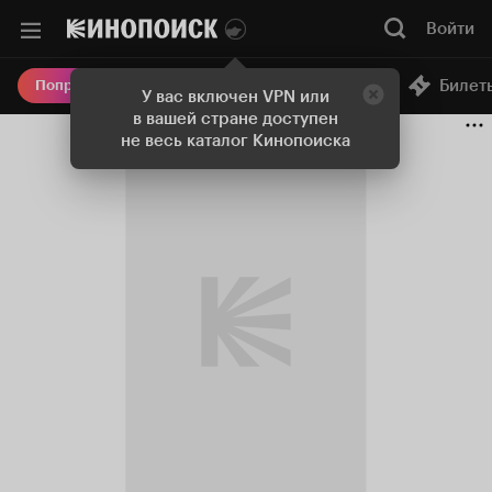
Войти
Онлайн-кинотеатр
Билет
Попробовать Плюс
У вас включен VPN или
в вашей стране доступен
не весь каталог Кинопоиска