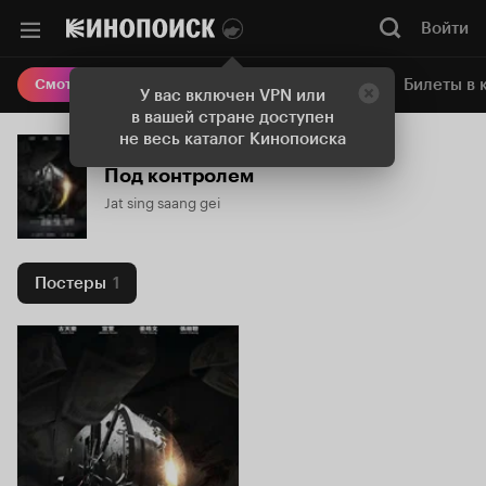
Войти
Онлайн-кинотеатр
Билеты в 
Смотреть кино
У вас включен VPN или
в вашей стране доступен
не весь каталог Кинопоиска
Под контролем
Jat sing saang gei
Постеры
1