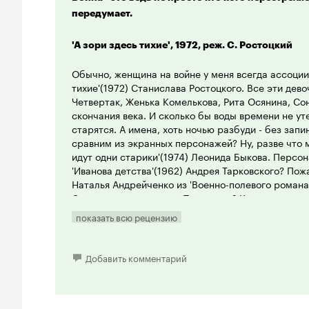
линиями. Не покидает ощущение, что при монтаж
передумает.
множество ценных кадров, из-за чего фильм полу
'А зори здесь тихие', 1972, реж. С. Ростоцкий
Из актерского состава, прежде всего, хочется от
экране не появляющегося, но голосом которого, 
Обычно, женщина на войне у меня всегда ассоции
исполнивший роль командира батальона, всеми 
тихие'(1972) Станислава Ростоцкого. Все эти дево
молодую девушку. Что касается исполнительницы 
Четвертак, Женька Комелькова, Рита Осянина, Со
впечатление производит разве что ее чтение от 
скончания века. И сколько бы воды времени не уте
дАрк. Во всем остальном ровно и без изысков. С
старятся. А имена, хоть ночью разбуди - без запи
сайперов блистает на втором плане Марина Яковл
сравним из экранных персонажей? Ну, разве что м
тому времени звезда Вера Глаголева явно с ролью
идут одни старики'(1974) Леонида Быкова. Персо
Тем не менее, несмотря на все мои критические з
'Иванова детства'(1962) Андрея Тарковского? Пожа
посоветую посмотреть всем, кому дорога память о
Наталья Андрейченко из 'Военно-полевого романа
безразличны старые советские фильмы. Вряд ли вы
Скорее всего тоже нет. Так кто же? Кого вспомнит
но если фильм появится в телепрограмме – не пр
пулемётчицу из 'Чапаева'(1934) братьев Васильев
показать всю рецензию
снайпера, лучшего стрелка полка, сорок белогва
6 из 10
фильме Григория Чухрая 'Сорок первый'. Но это уж
Гражданская. Стало быть 'пресеклись' героини. Во
Добавить комментарий
'навскидку' и вспомнить некого...
Ан, нет, прошу прощения. Ещё Земляникина вспом
'Катюша'(1967) Владимира Мотыля.