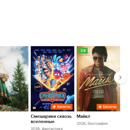
Рейтинг
Ре
7.8
6.
Кинопоиска
Ки
7.8
6.
Билеты
Билеты
Смешарики сквозь
Майкл
Зл
вселенные
мер
2026, биография
2026, фантастика
202