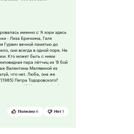
е картины было вырезано
чился несколько рваным.
метить Сергея Шакурова, на
говорит Юозас Киселюс,
ровалась именно с 'А зори здесь
силами старающегося сберечь
чки - Лиза Бричкина, Галя
главной женской роли, то
ня Гурвич вечной памятью до
лица Алии стихотворения о Жанне
кло, они всегда в одной поре. Не
реди играющих других женщин-
нки. Кто может быть с ними
ева, а вот уже состоявшаяся к
иловидная пара лётчиц из 'В бой
 не справилась.
наж Валентины Малявиной из
амечания, фильм этот я
луй, что нет. Люба, она же
 великой войне и всем кому не
'(1985) Петра Тодоровского?
 станете искать его также как я,
ь можно ещё? Ну, разве что Анку-
опустите!
ых, да ещё Марютку, едва ли не
рдейцев из винтовки уложившей в
, извините, другая война.
 всяком случае, вот так вот
Полезно
6
Нет
1
нилась из 'Женя, Женечка и