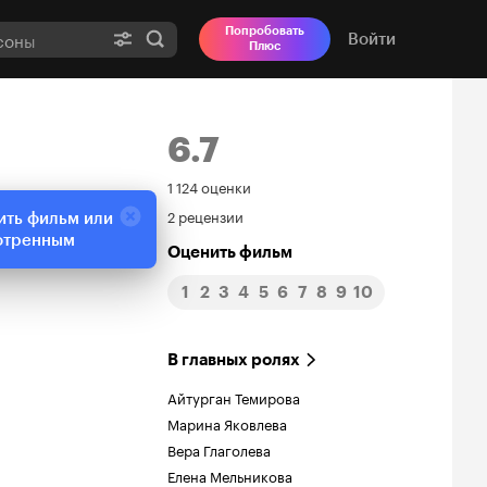
Попробовать
Войти
Плюс
6.7
Рейтинг
1 124 оценки
2 рецензии
ить фильм или
Кинопоиска
отренным
Оценить фильм
6.7
1
2
3
4
5
6
7
8
9
10
В главных ролях
Айтурган Темирова
Марина Яковлева
Вера Глаголева
Елена Мельникова