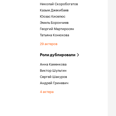
Николай Скоробогатов
Казым Джекибаев
Юозас Киселюс
Эмиль Борончиев
Георгий Мартиросян
Татьяна Конюхова
29 актеров
Роли дублировали
Анна Каменкова
Виктор Шульгин
Сергей Шакуров
Андрей Гриневич
4 актера