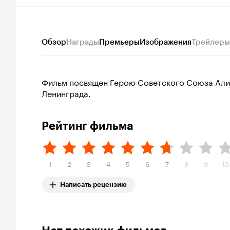
Обзор
Награды
Премьеры
Изображения
Трейлеры
Фильм посвящен Герою Советского Союза Алие
Ленинграда.
Рейтинг фильма
1
2
3
4
5
6
7
8
9
10
Написать рецензию