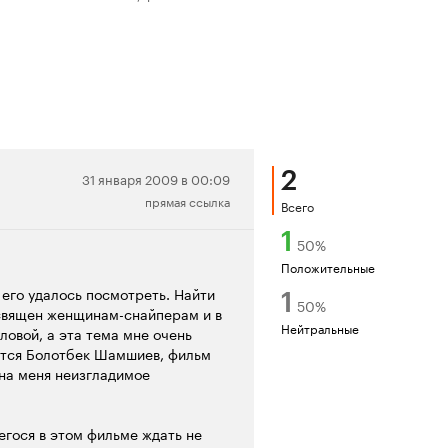
2
Нейтральная
31 января 2009 в 00:09
прямая ссылка
рецензия
Всего
1
50
%
Положительные
 его удалось посмотреть. Найти
1
50
%
освящен женщинам-снайперам и в
Нейтральные
овой, а эта тема мне очень
ется Болотбек Шамшиев, фильм
 на меня неизгладимое
егося в этом фильме ждать не