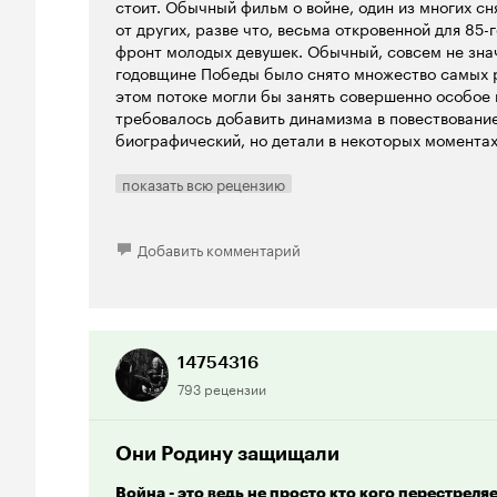
стоит. Обычный фильм о войне, один из многих сн
от других, разве что, весьма откровенной для 85-
фронт молодых девушек. Обычный, совсем не знач
годовщине Победы было снято множество самых р
этом потоке могли бы занять совершенно особое
требовалось добавить динамизма в повествование
биографический, но детали в некоторых момента
биографией Молдагуловой) и более подробно ото
в Великой Отечественной войне. В итоге получилос
показать всю рецензию
режиссер убеждает зрителей, что снайперская пр
романтическая, лишая фильм всякой интриги (даж
летней Алии с немецким снайпером-асом), то ли п
Добавить комментарий
рассказать о своей героине. Тут, может быть, сыг
Молдагулова получила Звезду Героя не как снайпе
немецких солдата и офицера), а за личное мужес
наступательном бою. После тяжелого ранения ком
(ее снайперская винтовка была разбита немецкой
14754316
подняла батальон в атаку на укрепленный дот, в х
793 рецензии
К сожалению, для нее самой, тот бой 15 января 19
все эти факты биографии героини мне были давно
глаза наворачиваются слезы.
Они Родину защищали
Бросается в глаза и отсутствие плавных перехо
Война - это ведь не просто кто кого перестреляет