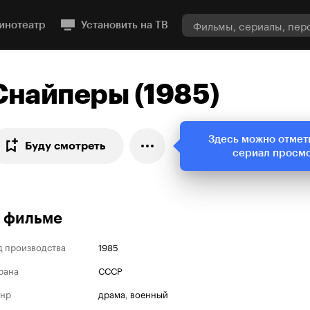
инотеатр
Установить на ТВ
Снайперы (1985)
Здесь можно отмет
Буду смотреть
сериал просм
 фильме
д производства
1985
рана
СССР
нр
драма
,
военный