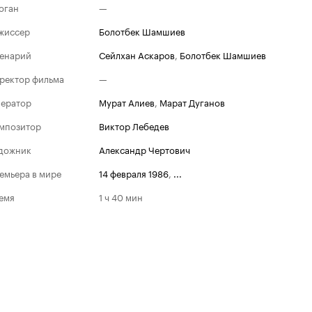
оган
—
жиссер
Болотбек Шамшиев
енарий
Сейлхан Аскаров
,
Болотбек Шамшиев
ректор фильма
—
ератор
Мурат Алиев
,
Марат Дуганов
мпозитор
Виктор Лебедев
дожник
Александр Чертович
емьера в мире
14 февраля 1986
,
...
емя
1 ч 40 мин