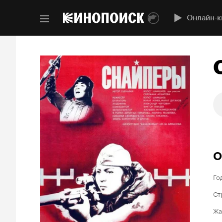
Онлайн-к
О
Го
Ст
Жа