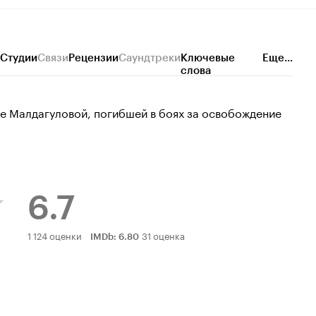
Студии
Связи
Рецензии
Саундтреки
Ключевые
Еще...
слова
 Малдагуловой, погибшей в боях за освобождение
6.7
Рейтинг
1 124 оценки
31 оценка
IMDb
:
6.80
Кинопоиска
6.7