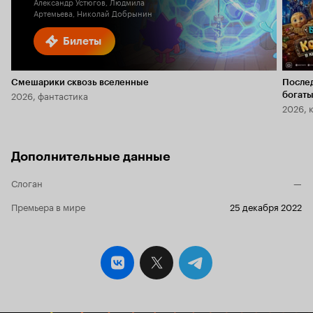
Александр Устюгов, Людмила
Артемьева, Николай Добрынин
Билеты
Смешарики сквозь вселенные
После
2026, фантастика
богаты
2026, 
Дополнительные данные
Слоган
—
Премьера в мире
25 декабря 2022