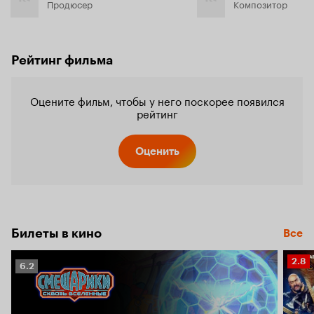
Продюсер
Композитор
Рейтинг фильма
Оцените фильм, чтобы у него поскорее появился
рейтинг
Оценить
Билеты в кино
Все
Рейт
2.8
Рейтинг
6.2
Кино
Кинопоиска
2.8
6.2