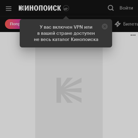
Войти
Онлайн-кинотеатр
Билет
Попробовать Плюс
У вас включен VPN или
в вашей стране доступен
не весь каталог Кинопоиска