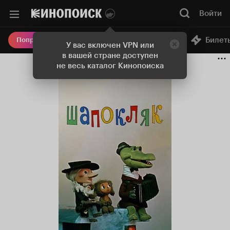
Войти
Онлайн-кинотеатр
Билет
Попробовать Плюс
У вас включен VPN или
в вашей стране доступен
не весь каталог Кинопоиска