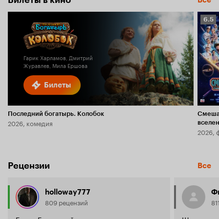
Билеты в кино
Все
Рейт
6.5
Кино
6.5
Гарик Харламов, Дмитрий
Журавлев, Мила Ершова
Билеты
Последний богатырь. Колобок
Смеша
2026, комедия
вселе
2026, 
Рецензии
Все
holloway777
Ф
809 рецензий
81