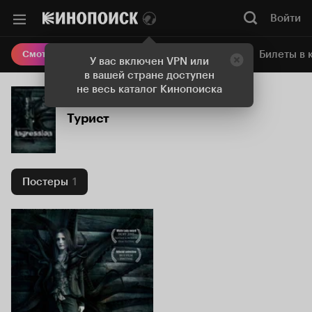
Войти
Онлайн-кинотеатр
Билеты в 
Смотреть кино
У вас включен VPN или
в вашей стране доступен
не весь каталог Кинопоиска
Турист
Постеры
1