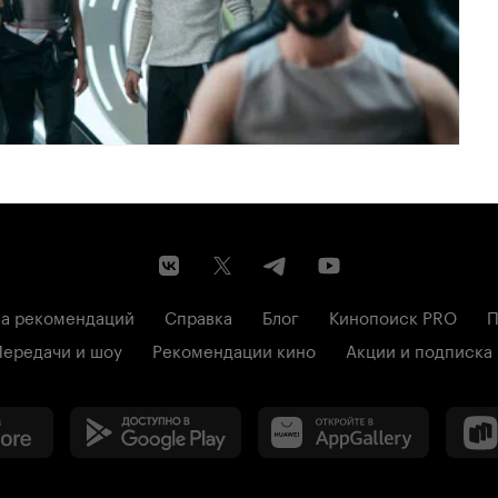
а рекомендаций
Справка
Блог
Кинопоиск PRO
П
Передачи и шоу
Рекомендации кино
Акции и подписка