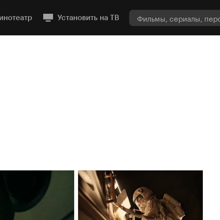
инотеатр
Установить на ТВ