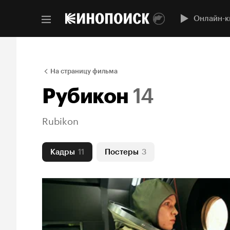
Онлайн-к
На страницу фильма
Рубикон
14
Rubikon
Кадры
11
Постеры
3