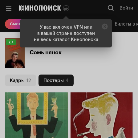
Войти
Онлайн-кинотеатр
Билеты в 
Смотреть кино
У вас включен VPN или
в вашей стране доступен
не весь каталог Кинопоиска
Рейтинг
7.7
Кинопоиска
Семь нянек
7.7
Кадры
12
Постеры
4