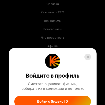
Справка
Кинопоиск PRO
Все фильмы
Все сериалы
Что посмотреть
Афиша
Музыка
Телепрограмма
Книги
Войдите в профиль
Служба поддержки
Сможете оценивать фильмы,

 собирать их в коллекции и не только
© 2003 —
2026
,
Кинопоиск
18
+
Проект компании
Войти с Яндекс ID