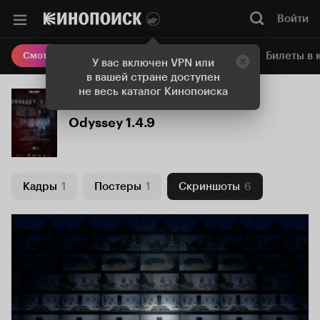
Войти
Онлайн-кинотеатр
Билеты в 
Смотреть кино
У вас включен VPN или
в вашей стране доступен
не весь каталог Кинопоиска
Odyssey 1.4.9
Кадры
1
Постеры
1
Скриншоты
6