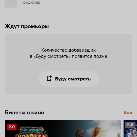
Продюсер
Ждут премьеры
Количество добавивших

в «Буду смотреть» появится позже
Буду смотреть
Билеты в кино
Все
Рейт
5.8
Рейтинг
2.0
Кино
Кинопоиска
5.8