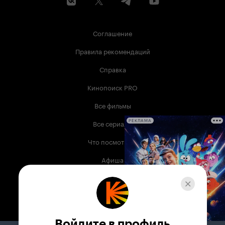
Соглашение
Правила рекомендаций
Справка
Кинопоиск PRO
Все фильмы
Все сериалы
РЕКЛАМА
Что посмотреть
Афиша
Музыка
Телепрограмма
Книги
Войдите в профиль