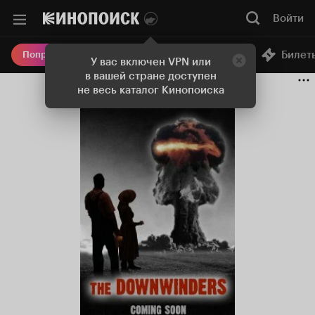
Войти
Онлайн-кинотеатр
Билет
Попробовать Плюс
У вас включен VPN или
в вашей стране доступен
не весь каталог Кинопоиска