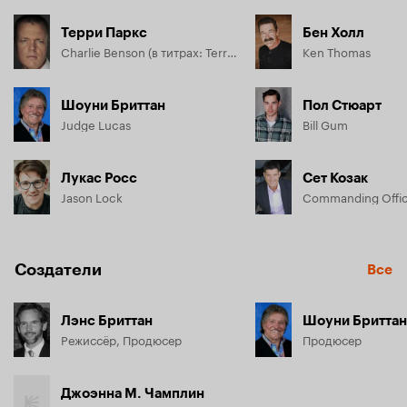
Терри Паркс
Бен Холл
Charlie Benson (в титрах: Terry Parks)
Ken Thomas
Шоуни Бриттан
Пол Стюарт
Judge Lucas
Bill Gum
Лукас Росс
Сет Козак
Jason Lock
Commanding Offi
Создатели
Все
Лэнс Бриттан
Шоуни Бриттан
Режиссёр, Продюсер
Продюсер
Джоэнна М. Чамплин