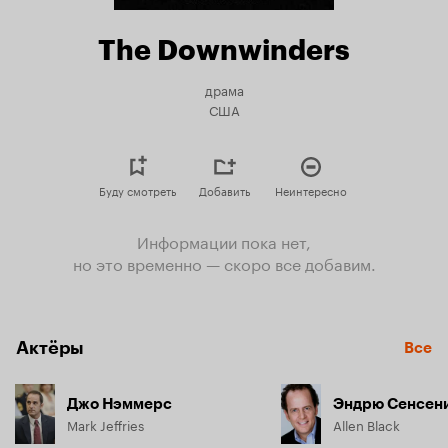
The Downwinders
драма
США
Буду смотреть
Добавить
Неинтересно
Информации пока нет,
но это временно — скоро все добавим.
Актёры
Все
Джо Нэммерс
Эндрю Сенсен
Mark Jeffries
Allen Black