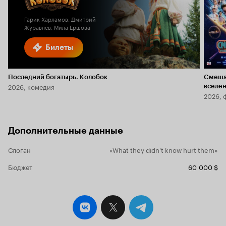
2.0
Гарик Харламов, Дмитрий
Журавлев, Мила Ершова
Билеты
Последний богатырь. Колобок
Смеша
2026, комедия
вселе
2026, 
Дополнительные данные
Слоган
«What they didn't know hurt them»
Бюджет
60 000 $