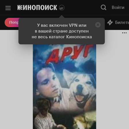
Войти
Онлайн-кинотеатр
Билет
Попробовать Плюс
У вас включен VPN или
в вашей стране доступен
не весь каталог Кинопоиска