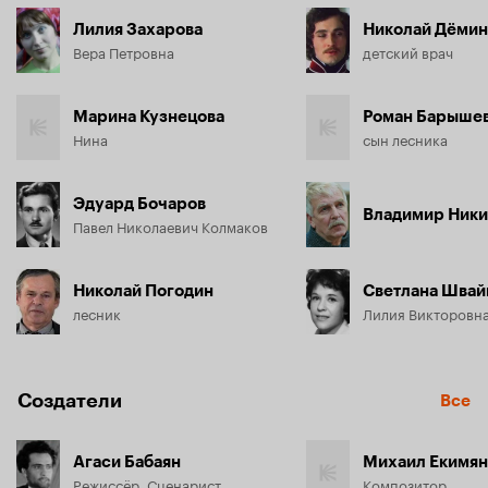
Лилия Захарова
Николай Дёмин
Вера Петровна
детский врач
Марина Кузнецова
Роман Барыше
Нина
сын лесника
Эдуард Бочаров
Владимир Ники
Павел Николаевич Колмаков
Николай Погодин
Светлана Швай
лесник
Лилия Викторовн
Создатели
Все
Агаси Бабаян
Михаил Екимян
Режиссёр, Сценарист
Композитор