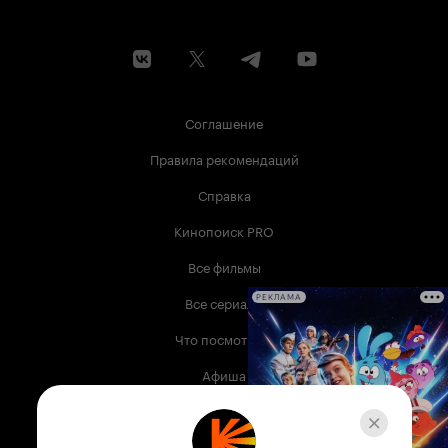
Соглашение
Правила рекомендаций
Справка
Кинопоиск PRO
Все фильмы
Все сериалы
РЕКЛАМА
Что посмотреть
Афиша
Музыка
Телепрограмма