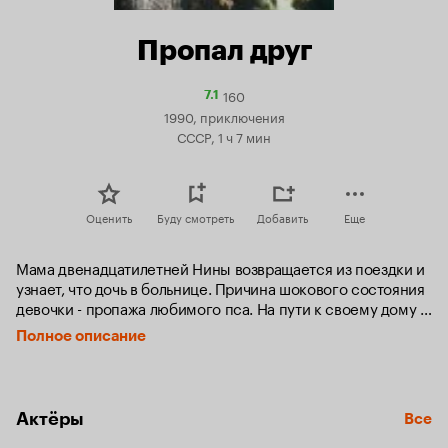
Пропал друг
160
Рейтинг
7.1
Кинопоиска
1990, приключения
7.1
СССР, 1 ч 7 мин
Оценить
Буду смотреть
Добавить
Еще
Мама двенадцатилетней Нины возвращается из поездки и 
узнает, что дочь в больнице. Причина шокового состояния 
девочки - пропажа любимого пса. На пути к своему дому 
собаке предстоят многие испытания и приключения.
Полное описание
Актёры
Все