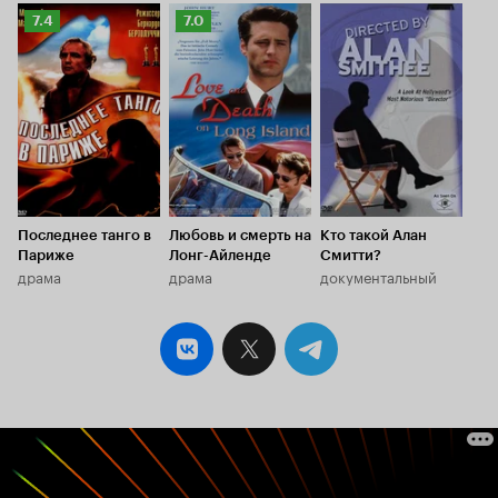
Рейтинг
Рейтинг
7.4
7.0
Кинопоиска
Кинопоиска
7.4
7.0
Последнее танго в
Любовь и смерть на
Кто такой Алан
Париже
Лонг-Айленде
Смитти?
драма
драма
документальный