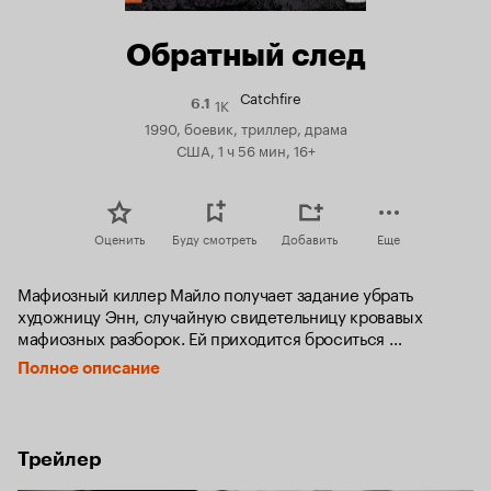
Обратный след
Catchfire
1K
Рейтинг
6.1
Кинопоиска
1990, боевик, триллер, драма
6.1
США, 1 ч 56 мин, 16+
Оценить
Буду смотреть
Добавить
Еще
Мафиозный киллер Майло получает задание убрать 
художницу Энн, случайную свидетельницу кровавых 
мафиозных разборок. Ей приходится броситься 
в бега — девушку неотступно преследуют мафиози 
Полное описание
и агенты ФБР. Обосновавшись в Сиэтле под новым 
именем, она устраивается в рекламное агентство. 
Но Майло, досконально изучившему все, что с 
ней связано, удается вычислить беглянку. В то же время, 
Трейлер
узнав её настолько хорошо, киллер понимает, 
что влюбился.