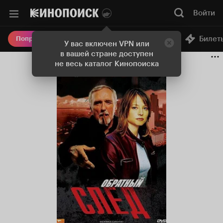
Войти
Онлайн-кинотеатр
Билет
Попробовать Плюс
У вас включен VPN или
в вашей стране доступен
не весь каталог Кинопоиска