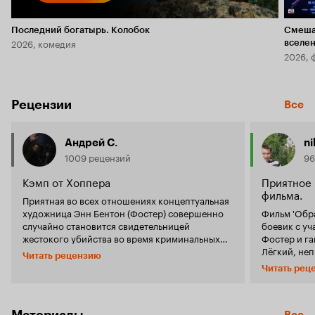
Последний богатырь. Колобок
Смеша
2026, комедия
вселе
2026, 
Рецензии
Все
Андрей С.
n
1009 рецензий
96
Кэмп от Хоппера
Приятное 
фильма.
Приятная во всех отношениях концептуальная
художница Энн Бентон (Фостер) совершенно
Фильм 'Обра
случайно становится свидетельницей
боевик с у
жестокого убийства во время криминальных
Фостер и г
разборок. Теперь ее разыскивают гангстеры и
Лёгкий, не
Читать рецензию
полицейские с разными, естественно, целями.
нагрузки фи
Читать рец
Босс преступников Лео (не указанный в титрах
в свою жертву. Значит так: герои
Джо Пеши) отправляет на охоту своих
Фостер стал
туповатых подручных, которые убивают друга
стало быть 
художницы (очень короткая роль Чарли Шина).
убрать. Сви
Материалы
Все