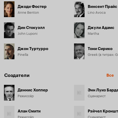
Джоди Фостер
Винсент Прайс
Anne Benton
Lino Avoca
Дин Стокуэлл
Джули Адамс
John Luponi
Martha
Джон Туртурро
Тони Сирико
Pinella
Создатели
Все
Деннис Хоппер
Энн Луиз Бард
Режиссёр
Сценарист
Алан Смити
Рэйчел Кроншт
Режиссёр
Сценарист