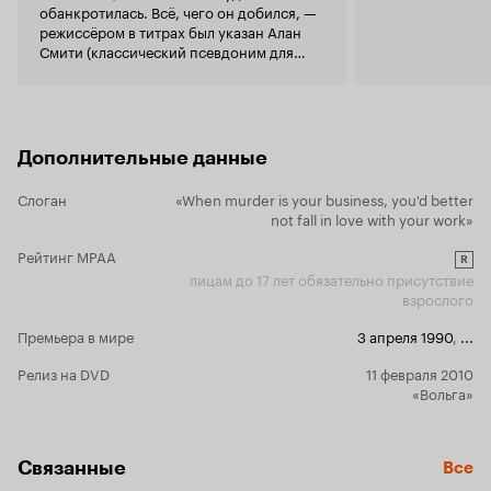
обанкротилась. Всё, чего он добился, —
Хоппера, невнятность, банальность и
смыться, ту
режиссёром в титрах был указан Алан
натянутость истории. Итог - кэмповое кино от
всем и за вс
Смити (классический псевдоним для
Денниса Хоппера, которое можно и не
боссы мафии
всех, кто по каким-то причинам не хочет
смотреть. 6 из 10
не отпустят. 
ставить своё имя в титры).
то оно и чу
рискнуть по
скрыться с
Дополнительные данные
Майло, дюже
профессионал
Джоди не пр
Слоган
«When murder is your business, you'd better
предаст. Резюмируя могу сказать, что фильм
not fall in love with your work»
неплохой. Н
Рейтинг MPAA
R
лицам до 17 лет обязательно присутствие
взрослого
Премьера в мире
3 апреля 1990
,
...
Релиз на DVD
11 февраля 2010
«Вольга»
Связанные
Все