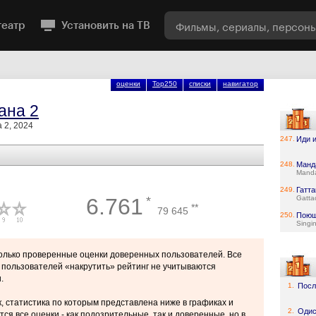
театр
Установить на ТВ
оценки
Top250
списки
навигатор
ана 2
 2, 2024
247.
Иди 
248.
Манд
Manda
249.
Гатта
6.761
*
Gatta
**
79 645
250.
Поющ
Singin
только проверенные оценки доверенных пользователей. Все
пользователей «накрутить» рейтинг не учитываются
.
1.
Посл
, статистика по которым представлена ниже в графиках и
2.
Одис
ся все оценки - как подозрительные, так и доверенные, но в