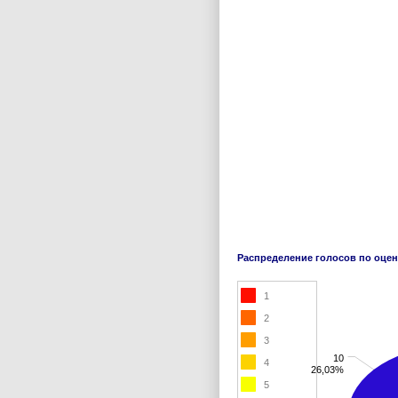
Распределение голосов по оце
1
2
3
10
4
26,03%
5