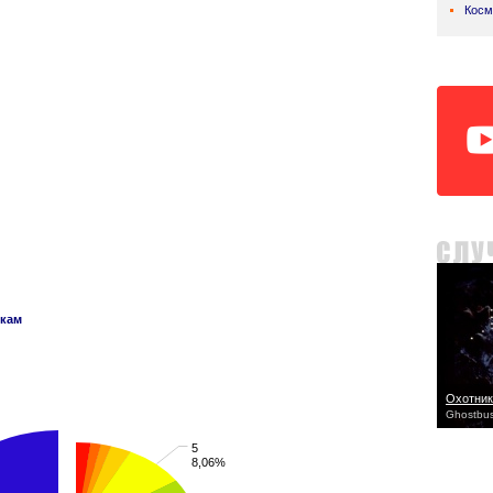
Косм
нкам
Охотник
Ghostbus
5
8,06%