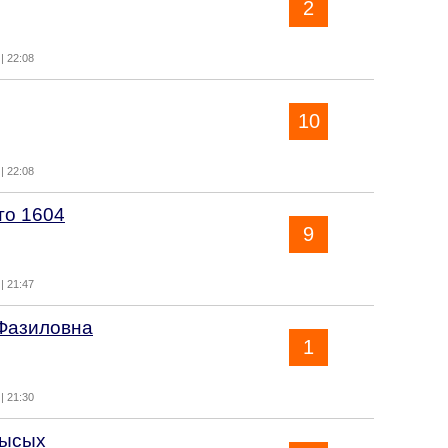
2
| 22:08
10
| 22:08
то 1604
9
| 21:47
Фазиловна
1
| 21:30
Лысых