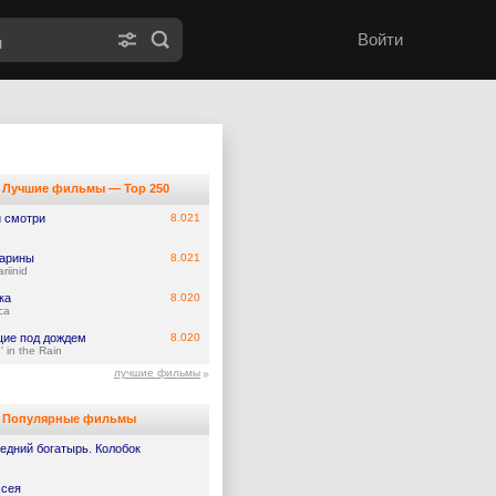
Войти
Лучшие фильмы — Top 250
и смотри
8.021
арины
8.021
riinid
ка
8.020
ca
ие под дождем
8.020
' in the Rain
лучшие фильмы
Популярные фильмы
едний богатырь. Колобок
сея