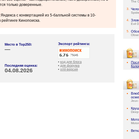
The 
тся только доверенные.
3.
Чело
Spid
 Яндекса с конвертацией из 5-балльной системы в 10-
 рейтинге Кинопоиска.
4.
Злов
Evil 
5.
Обсе
Obse
Экспорт рейтинга:
Место в Top250:
—
•
код для блога
Посл
Последняя оценка:
•
для форума
Коло
04.08.2026
•
xml-версия
Влюб
осме
Jeux 
Круш
Deep
Мото
Motor
Ветк