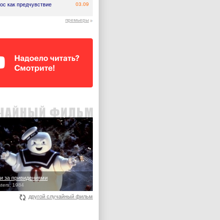
ос как предчувствие
03.09
премьеры
и за привидениями
ters, 1984
другой случайный фильм