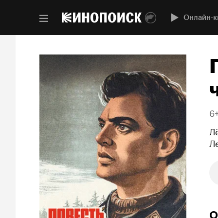
Онлайн-к
6
Л
Л
О