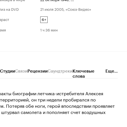
лиз на DVD
21 июля 2005, «Союз-Видео»
зраст
6+
емя
1 ч 36 мин
Студии
Связи
Рецензии
Саундтреки
Ключевые
Еще...
слова
факты биографии летчика-истребителя Алексея
территорией, он три недели пробирался по
м. Потеряв обе ноги, герой впоследствии проявляет
а штурвал самолета и пополняет счет воздушных