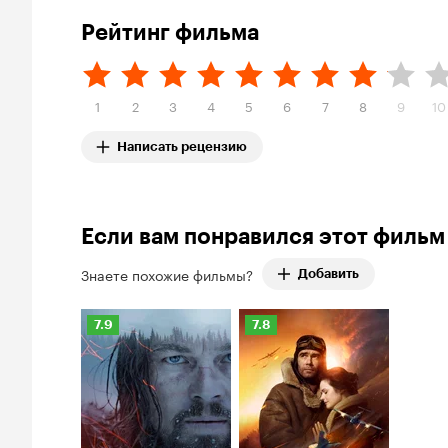
Рейтинг фильма
1
2
3
4
5
6
7
8
9
10
Написать рецензию
Если вам понравился этот фильм
Знаете похожие фильмы?
Добавить
Рейтинг
Рейтинг
7.9
7.8
Кинопоиска
Кинопоиска
7.9
7.8