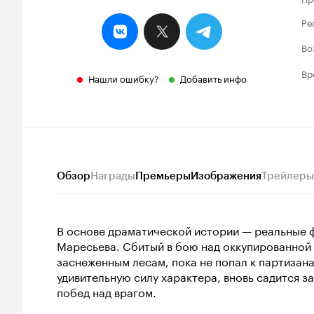
Ре
Во
Вр
Нашли ошибку?
Добавить инфо
Обзор
Награды
Премьеры
Изображения
Трейлеры
В основе драматической истории — реальные 
Маресьева. Сбитый в бою над оккупированной 
заснеженным лесам, пока не попал к партизана
удивительную силу характера, вновь садится з
побед над врагом.