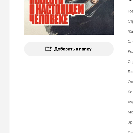
Го
Ст
Жа
Сл
Добавить в папку
Ре
Сц
Ди
Оп
Ко
Ху
Мо
Зр
Пр