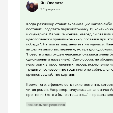
Ян Окалита
273 рецензии
Когда режиссер ставит экранизацию какого-либо 
поставить подстать первоисточнику. И, конечно 
и сценарист Мария Смирнова, навряд ли ставили 
идеологически правильное кино, поставив при этом
победы '. На мой взгляд, цель эта им удалась. Па
вышел немного выспернным, но правдоподобным.
'Повесть о настоящем человеке' оказался очень б
одноименным названием). Само собой, не обошлос
некоторых второстепенных героев, исключение ли
трудные послевоенные годы никто не собирался 
крупномасштабные картины.
Кроме того, в фильме есть такие моменты, которы
читая роман. Например, визуализация дневника Ал
прочтения (хотя и было это давно...) я представл
совокупность записей. То в фильме, кадры стран
смонтированно перемежаясь с кадрами усталого б
показать всю рецензию
представление страшных переломных дней будущ