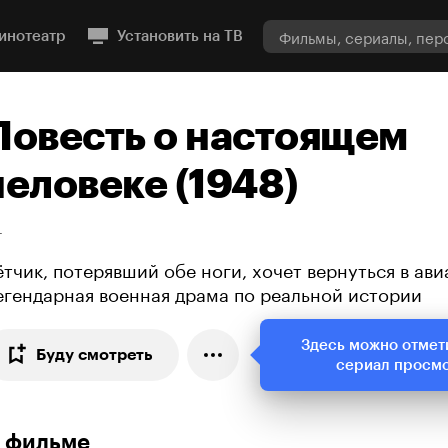
инотеатр
Установить на ТВ
Повесть о настоящем
человеке (1948)
+
ётчик, потерявший обе ноги, хочет вернуться в ав
егендарная военная драма по реальной истории
Здесь можно отмет
Буду смотреть
сериал просм
 фильме