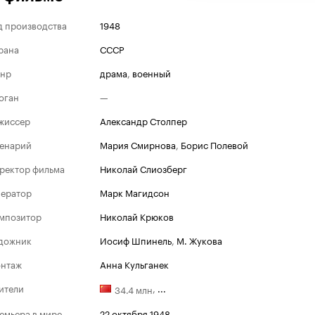
д производства
1948
рана
СССР
нр
драма
,
военный
оган
—
жиссер
Александр Столпер
енарий
Мария Смирнова
,
Борис Полевой
ректор фильма
Николай Слиозберг
ератор
Марк Магидсон
мпозитор
Николай Крюков
дожник
Иосиф Шпинель
,
М. Жукова
нтаж
Анна Кульганек
ители
,
...
34.4 млн
емьера в мире
22 октября 1948
,
...