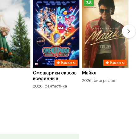
Рейтинг
Ре
7.8
6.
Кинопоиска
Ки
7.8
6.
Билеты
Билеты
Смешарики сквозь
Майкл
Зл
вселенные
мер
2026, биография
2026, фантастика
202