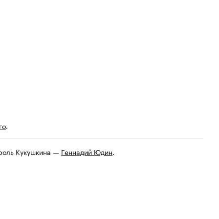
го
.
 роль Кукушкина —
Геннадий Юдин
.