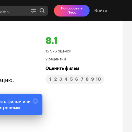
Попробовать
Войти
Плюс
8.1
Рейтинг
15 576 оценок
2 рецензии
Кинопоиска
Оценить фильм
8.1
иацию.
1
2
3
4
5
6
7
8
9
10
ить фильм или
отренным