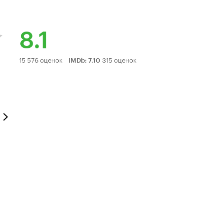
8.1
Рейтинг
15 576 оценок
315 оценок
IMDb
:
7.10
Кинопоиска
8.1