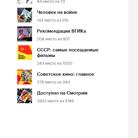
64
место из
73
Человек на войне
143
место из
216
Рекомендации ВГИКа
208
место из
907
СССР: самые посещаемые
фильмы
243
место из
1000
Советское кино: главное
376
место из
394
Доступно на Смотрим
2933
место из
3186
Доступно на Okko
8060
место из
10362