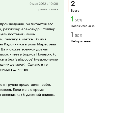
2
Положительная
9 мая 2012 в 10:08
прямая ссылка
рецензия
Всего
1
50
%
произведения, он пытается его
Положительные
же, режиссер Александр Столпер
1
цель поставить лишь
50
%
, галочку в клетке 'Во имя
Нейтральные
вел Кадочников в роли Маресьева
 Да и сюжет военной драмы
лизок к книге Бориса Полевого (с
ь и без 'выбросов' (невключение
шних деталей). Однако в те
снимать длинные
е я трудно представлял себе,
ексея. Если же в о время
ял дневник как бумажный список,
иц дневника Маресьева,
ольного его лица - есть
его Героя СССР.