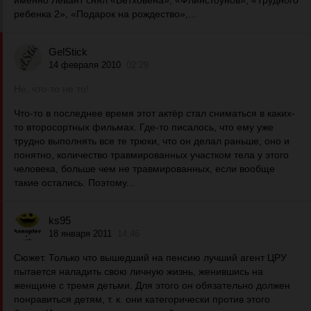
именно Левант снял «Бетховена», «Флинстоунов», «Трудного
ребенка 2», «Подарок на рождество»,...
GelStick
14 февраля 2010
02:29
Не, что-то не то!
Что-то в последнее время этот актёр стал сниматься в каких-
то второсортных фильмах. Где-то писалось, что ему уже
трудно выполнять все те трюки, что он делал раньше, оно и
понятно, количество травмированных участком тела у этого
человека, больше чем не травмированных, если вообще
такие остались. Поэтому...
ks95
18 января 2011
14:46
Сюжет. Только что вышедший на пенсию лучший агент ЦРУ
пытается наладить свою личную жизнь, женившись на
женщине с тремя детьми. Для этого он обязательно должен
понравиться детям, т. к. они категорически против этого