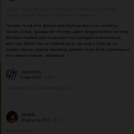
«Скоро прилетит моя тетя из Сан-Антонио, она отлично
ладит с детьми, ведь она работала в армии!»
Почему то на этот фильм мне больше всего не хотелось
писать отзыв, правда вот почему, даже предположить не могу.
Вообще первый раз посмотрел эту комедию в кинотеатре,
все-таки Джеки Чан в главной роли, да еще к тому же он
играет няньку, короче зрелище должно было быть отличным и
что самое главное, забавным,...
xiaosezhu
5 мая 2010
16:08
Товарищу Чану на пенсию рано…
...
Skainik
26 августа 2010
22:48
Возвращение