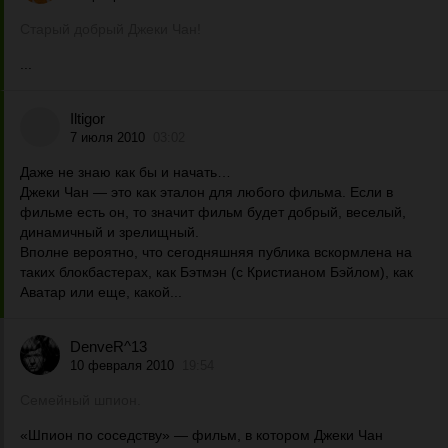
Старый добрый Джеки Чан!
...
Iltigor
7 июля 2010
03:02
Даже не знаю как бы и начать…
Джеки Чан — это как эталон для любого фильма. Если в
фильме есть он, то значит фильм будет добрый, веселый,
динамичный и зрелищный.
Вполне вероятно, что сегодняшняя публика вскормлена на
таких блокбастерах, как Бэтмэн (с Кристианом Бэйлом), как
Аватар или еще, какой...
DenveR^13
10 февраля 2010
19:54
Семейный шпион.
«Шпион по соседству» — фильм, в котором Джеки Чан