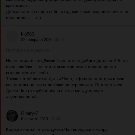
критиковать.
Джеки остался верен себе, с годами кроме морщин ничего не
изменилось — он...
kio580
22 февраля 2010
05:14
Полтора часа дерьма
Ну не ожидал я от Джеки Чана что он дойдет до такого! Я его
очень люблю — но эта отрыжка кинематографа просто
вывела меня из себя.
Трюков, этой визитки Джеки Чана, в фильме полторы штуки —
все остальное это человечки на веревочках. Полтора часа
Джеки Чан (в глубине души и тела между прочим
«супершпион»)...
Ribery-7
6 августа 2010
21:24
Как же хочется, чтобы Джеки Чан вернулся к жанру