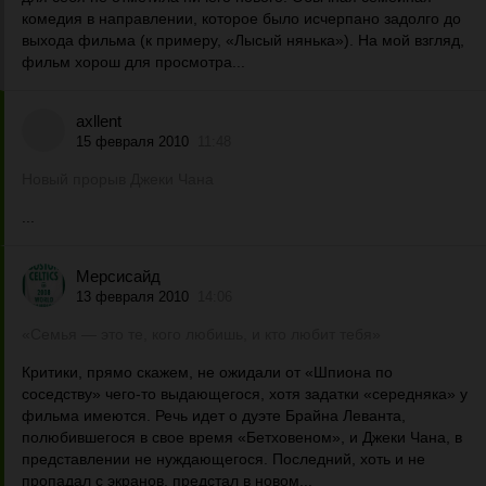
комедия в направлении, которое было исчерпано задолго до
выхода фильма (к примеру, «Лысый нянька»). На мой взгляд,
фильм хорош для просмотра...
axllent
15 февраля 2010
11:48
Новый прорыв Джеки Чана
...
Мерсисайд
13 февраля 2010
14:06
«Семья — это те, кого любишь, и кто любит тебя»
Критики, прямо скажем, не ожидали от «Шпиона по
соседству» чего-то выдающегося, хотя задатки «середняка» у
фильма имеются. Речь идет о дуэте Брайна Леванта,
полюбившегося в свое время «Бетховеном», и Джеки Чана, в
представлении не нуждающегося. Последний, хоть и не
пропадал с экранов, предстал в новом...