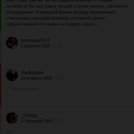
берут своё, уже не так легендарна комично — боевая
система, а Чан всё равно лучший в своём амплуа, абсолютно
неподражаем. Очередной фильм из ряда бесконечных
«Чановских» комедий-боевиков: отставной шпион,
проработавший всю жизнь на родную страну,...
terminatorOST
2 февраля 2010
12:19
...
YuriBaldwin
24 февраля 2010
00:52
«Тупые русские»
...
_Kristya_
17 февраля 2010
10:17
Хм..