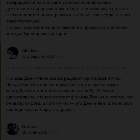
возвращается на большие экраны после довольно
длительного перерыва и исполняет в нем главную роль со
всеми непременными трюками, которые, как всегда, делает
самостоятельно.
Фильм предназначен для семейного просмотра, неплохая
комедия/мелодрама, которая...
AlexMac
11 февраля 2010
20:27
Я не хочу больше быть принцессой, я хочу быть киборгом
Фильмы Джеки Чана всегда радовали зрительский глаз.
Всегда было интересно посмотреть на то, какие высоты
каскадёрского мастерства осваивает актёр. И самое
удивительное, что все смотрят фильмы Джеки не потому, что
он актёр от Бога, а потому что — это Джеки Чан, а это в свою
очередь означает крутые драки,...
Norlack
19 июня 2010
17:05