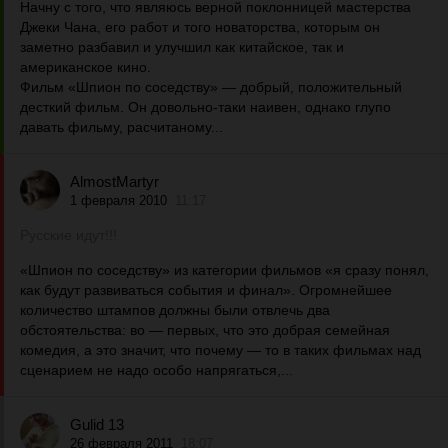
Начну с того, что являюсь верной поклонницей мастерства
Джеки Чана, его работ и того новаторства, которым он
заметно разбавил и улучшил как китайское, так и
американское кино.
Фильм «Шпион по соседству» — добрый, положительный
десткий фильм. Он довольно-таки наивен, однако глупо
давать фильму, расчитаному...
AlmostMartyr
1 февраля 2010
11:17
Русские идут!!!
«Шпион по соседству» из категории фильмов «я сразу понял,
как будут развиваться события и финал». Огромнейшее
количество штампов должны были отвлечь два
обстоятельства: во — первых, что это добрая семейная
комедия, а это значит, что почему — то в таких фильмах над
сценарием не надо особо напрягаться,...
Gulid 13
26 февраля 2011
18:07