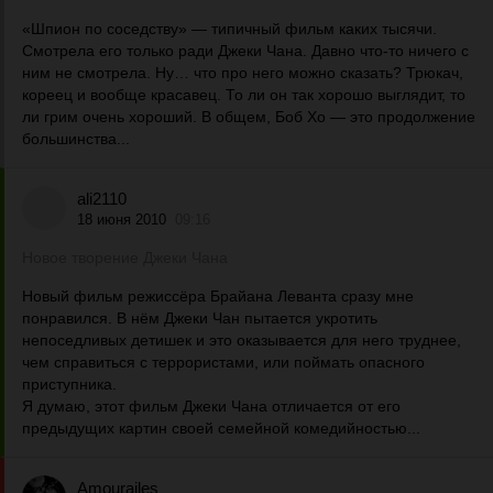
«Шпион по соседству» — типичный фильм каких тысячи.
Смотрела его только ради Джеки Чана. Давно что-то ничего с
ним не смотрела. Ну… что про него можно сказать? Трюкач,
кореец и вообще красавец. То ли он так хорошо выглядит, то
ли грим очень хороший. В общем, Боб Хо — это продолжение
большинства...
ali2110
18 июня 2010
09:16
Новое творение Джеки Чана
Новый фильм режиссёра Брайана Леванта сразу мне
понравился. В нём Джеки Чан пытается укротить
непоседливых детишек и это оказывается для него труднее,
чем справиться с террористами, или поймать опасного
приступника.
Я думаю, этот фильм Джеки Чана отличается от его
предыдущих картин своей семейной комедийностью...
Amourailes