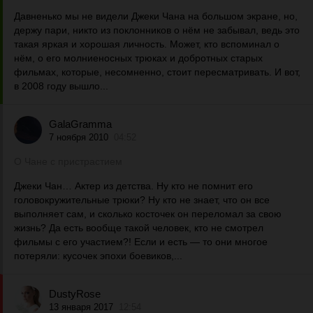
Давненько мы не видели Джеки Чана на большом экране, но,
держу пари, никто из поклонников о нём не забывал, ведь это
такая яркая и хорошая личность. Может, кто вспоминал о
нём, о его молниеносных трюках и добротных старых
фильмах, которые, несомненно, стоит пересматривать. И вот,
в 2008 году вышло...
GalaGramma
7 ноября 2010
04:52
О Чане с пристрастием
Джеки Чан… Актер из детства. Ну кто не помнит его
головокружительные трюки? Ну кто не знает, что он все
выполняет сам, и сколько косточек он переломал за свою
жизнь? Да есть вообще такой человек, кто не смотрел
фильмы с его участием?! Если и есть — то они многое
потеряли: кусочек эпохи боевиков,...
DustyRose
13 января 2017
12:54