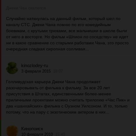
Джеки Чан скатился
Случайно наткнулась на данный фильм, который шел по
каналу СТС. Джеки Чана помню по его комедийным
боевикам, с крутыми трюками, все мальчишки в школе были
от него в восторге. Но фильм «Шпион по соседству» не идет
ни в какое сравнение со старыми работами Чана, это просто
очередная сладкая сиропная сопливая...
kinozlodey-ru
3 февраля 2015
18:07
Голливудская карьера Джеки Чана продолжает
разочаровывать от фильма к фильму. За все 20 лет
присутствия в Штатах, единственными более-менее
приличными проектами можно считать трилогию «Час Пик» и
два «шанхайских» фильма с Оуэном Уилсоном. И то, только
потому, что на пару с экзотическим актером в них...
Кинопоиск
10 февраля 2010
15:40