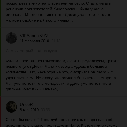
посмотреть в кинотеатр времени не было. Стала читать
рецензии пользователей Кинопоиска и была ужасно
огорчена. Много кто пишет, что Джеки уже не тот, что это
жалкое подобие на Лысого няньку...
VIPSancheZZZ
11 февраля 2010
21:18
Самый острый нож на кухне
Фильм прост до невозможности, сюжет предсказуем, трюков
немного (а от Джеки Чана их всегда ждешь в большом
количестве). Но, несмотря на это, смотрится он легко и с
удовольствием. Не скажу, что ожидал большего — старина
Чан уже не тот что в молодости, и даже уже не тот, что в
фильме «Час пик». Однако,...
UndeR
8 мая 2010
00:33
С чего бы начать? Пожалуй, стоит начать с пары слов об
исполнителе главной роли Джеки Чане. К этому китайскому