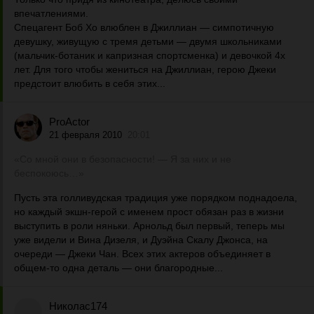
впечатлениями.
Спецагент Боб Хо влюблен в Джиллиан — симпотичную
девушку, живущую с тремя детьми — двумя школьниками
(мальчик-ботаник и капризная спортсменка) и девочкой 4х
лет. Для того чтобы жениться на Джиллиан, герою Джеки
предстоит влюбить в себя этих...
ProActor
21 февраля 2010
20:01
«Со мной они в безопасности! — Я за них и не
беспокоюсь…»
Пусть эта голливудская традиция уже порядком поднадоела,
но каждый экшн-герой с именем прост обязан раз в жизни
выступить в роли няньки. Арнольд был первый, теперь мы
уже видели и Вина Дизеля, и Дуэйна Скалу Джонса, на
очереди — Джеки Чан. Всех этих актеров объединяет в
общем-то одна деталь — они благородные...
Николас174