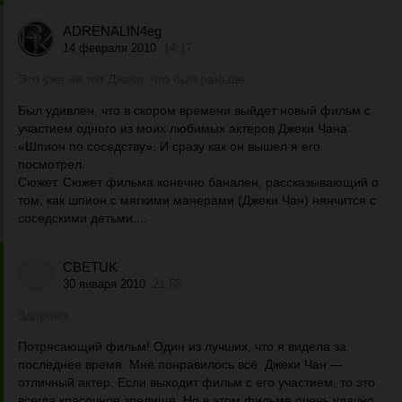
ADRENALIN4eg
14 февраля 2010
14:17
Это уже не тот Джеки, что был раньше…
Был удивлен, что в скором времени выйдет новый фильм с
участием одного из моих любимых актеров Джеки Чана
«Шпион по соседству». И сразу как он вышел я его
посмотрел.
Сюжет. Сюжет фильма конечно банален, рассказывающий о
том, как шпион с мягкими манерами (Джеки Чан) нянчится с
соседскими детьми....
CBETUK
30 января 2010
21:58
Здорово
Потрясающий фильм! Один из лучших, что я видела за
последнее время. Мне понравилось всё. Джеки Чан —
отличный актер. Если выходит фильм с его участием, то это
всегда красочное зрелище. Но в этом фильме очень удачно