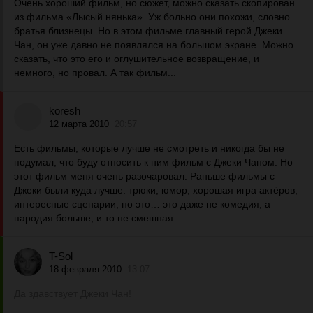
Очень хороший фильм, но сюжет, можно сказать скопирован
из фильма «Лысый нянька». Уж больно они похожи, словно
братья близнецы. Но в этом фильме главный герой Джеки
Чан, он уже давно не появлялся на большом экране. Можно
сказать, что это его и оглушительное возвращение, и
немного, но провал. А так фильм...
koresh
12 марта 2010
20:57
Есть фильмы, которые лучше не смотреть и никогда бы не
подумал, что буду относить к ним фильм с Джеки Чаном. Но
этот фильм меня очень разочаровал. Раньше фильмы с
Джеки были куда лучше: трюки, юмор, хорошая игра актёров,
интересные сценарии, но это… это даже не комедия, а
пародия больше, и то не смешная....
T-Sol
18 февраля 2010
13:07
Да здавствует Джеки Чан!