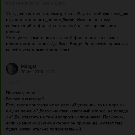
Му name is Bond, Jackie Bond
Уже давно хотелось посмотреть весёлую семейную комедию
с участием старого доброго Джеки. Именно поэтому
впечатлений от фильма осталось больше хороших чем
плохих.
Хотя, уже с самого начала даный фильм показался мне
плагиатом фильмов о Джеймсе Бонде: бондовские примочки
во всём чем только можно, так и...
Mabgat
20 мая 2010
07:22
…?…!
Почему у няни
Волоса в сметане?
Если героя приглашают на детский утренник, то не пора ли
ему на пенсию? Довольно-таки каверзный вопрос, не правда
ли? Да, ответить на такой вопросик сложновато. Поскольку,
если ко многим другим актерам он применим, и ответ там
будет исключительно положительный,...