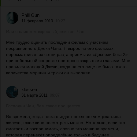
Phill Gun
11 февраля 2010
10:27
Или я слишком взрослый, или тов. Чан
Мне трудно оценить последний фильм с участием
несравненного Джеки Чана. Я вырос на его фильмах,
пересматривал их сотни раз, а приемы из «Доспехи бога 2»
при небольшой сноровке повторю с закрытыми глазами. Мне
нравился молодой Джеки, когда на его лице не было такого
количества морщин и трюки он выполнял...
klassen
31 марта 2011
09:07
Господин Чан, Вам такое прощается…
Во времена, когда тоска съедает похлеще чем ржавчина
железо, такое кино посмотреть можно. Но только, если это
смотреть и воспринимать, словно это машина времени,
которая перенесёт определённо только в будущее…