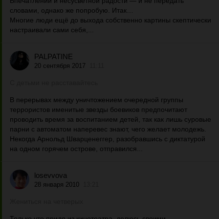
Впечатлений и несусветной радости — и не передать
словами, однако же попробую. Итак…
Многие люди ещё до выхода собственно картины скептически
настраивали сами себя,...
PALPATINE
20 сентября 2017
11:11
С детьми не расставайтесь
В перерывах между уничтожением очередной группы
террористов именитые звезды боевиков предпочитают
проводить время за воспитанием детей, так как лишь суровые
парни с автоматом наперевес знают, чего желает молодежь.
Некогда Арнольд Шварценеггер, разобравшись с диктатурой
на одном горячем острове, отправился...
losevvova
28 января 2010
13:21
Жениться на четверых
Только что придя из кинотеатра, делюсь своими