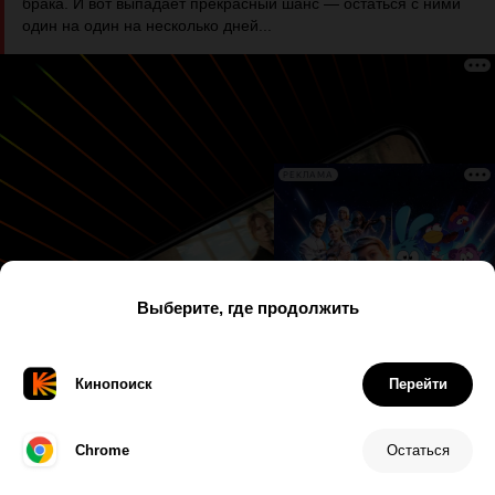
брака. И вот выпадает прекрасный шанс — остаться с ними
один на один на несколько дней...
РЕКЛАМА
Дата
Имя
Рейтинг