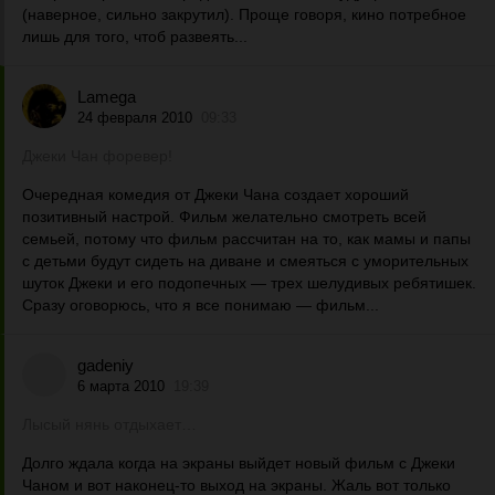
(наверное, сильно закрутил). Проще говоря, кино потребное
лишь для того, чтоб развеять...
Lamega
24 февраля 2010
09:33
Джеки Чан форевер!
Очередная комедия от Джеки Чана создает хороший
позитивный настрой. Фильм желательно смотреть всей
семьей, потому что фильм рассчитан на то, как мамы и папы
с детьми будут сидеть на диване и смеяться с уморительных
шуток Джеки и его подопечных — трех шелудивых ребятишек.
Сразу оговорюсь, что я все понимаю — фильм...
gadeniy
6 марта 2010
19:39
Лысый нянь отдыхает…
Долго ждала когда на экраны выйдет новый фильм с Джеки
Чаном и вот наконец-то выход на экраны. Жаль вот только