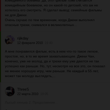
комедийного боевика. Да, этот фильм тоже считается
комедийным боевиком, но он какой-то детский, что аж не
хотелось его смотреть. Я сделал вывод: семейные фильмы
не для Джеки.
Очень скучаю по тем временам, когда Джеки выполнял
опасные трюки, снимался в великолепных...
rijikday
12 февраля 2010
19:40
А мне понравился фильм, есть в нем что-то такое легкое,
простое, но, в то же время захватывающее. Джеки Чан,
конечно, уже не молод, да и трюки ему уже даются не так
успешно как раньше. Но, тут, несмотря на все это, он показал
не менее хорошую игру, чем раньше. Не каждый в 55 лет,
может так молодо выглядеть,...
ThreeS
22 марта 2010
19:05
Лысый нянька 2: Продолжение…