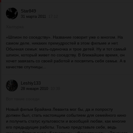
Star849
31 марта 2011
17:12
Халтурка
«Шпион по соседству». Название говорит уже о многом. На
самом деле, никаких премудростей в этом фильме и нет.
Обычная семья: мать-одиночка и трое детей. Ну и тот самый
шпион, который живет по соседству. В ближайшее время, он
хочет завязать со своей работой и посвятить себя семье. А в
качестве спутницы...
Leshiy133
28 января 2010
10:39
Вот такие соседи
Новый фильм Брайана Леванта мог бы, да и попросту
должен был, стать настоящим событием для семейного кино
и получить статус культовости и всеобщей любви, как многие
его предыдущие работы. Только представьте себе, ведь