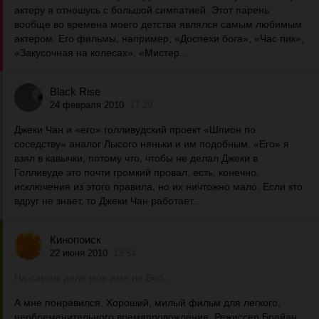
актеру я отношусь с большой симпатией. Этот парень
вообще во времена моего детства являлся самым любимым
актером. Его фильмы, например, «Доспехи бога», «Час пик»,
«Закусочная на колесах», «Мистер...
Black Rise
24 февраля 2010
17:29
Джеки Чан и «его» голливудский проект «Шпион по
соседству» аналог Лысого няньки и им подобным. «Его» я
взял в кавычки, потому что, чтобы не делал Джеки в
Голливуде это почти громкий провал, есть, конечно,
исключения из этого правила, но их ничтожно мало. Если кто
вдруг не знает, то Джеки Чан работает...
Кинопоиск
22 июня 2010
13:54
На самом деле мое имя не Боб…
А мне понравился. Хороший, милый фильм для легкого,
необременительного времяпровождения. Режиссер Брайан