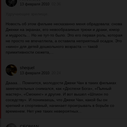
13 февраля 2010
02:36
Удручающее зрелище.
Новость об этом фильме несказанно меня обрадовала: снова
Джекки на экранах, его невообразимые трюки и драки, юмор
и мудрость… Но не тут-то было. Это его первая роль, которая
не просто не впечатлила, а оставила неприятный осадок. Это
«кино» для детей дошкольного возраста — такой
примитивности сюжета,...
shequel
13 февраля 2010
20:24
Даааа… Помнится, молодости Джеки Чан в таких фильмах
замечательных снимался, как «Доспехи Бога», «Пьяный
мастер», «Смокинг» и другие. И вот вышел «Шпион по
соседству». И понимаешь, что Джеки Чан, какой бы он
крепкий и спортивный, начинает проигрывать в борьбе со
временем. Нет уже таких невероятных...
CEOMAN