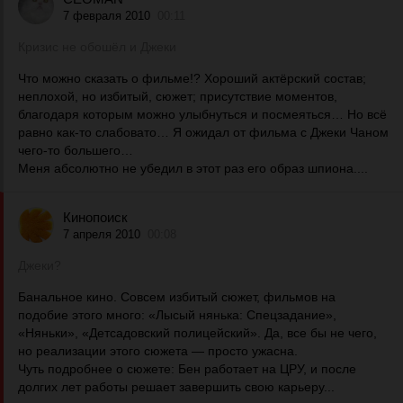
7 февраля 2010
00:11
Кризис не обошёл и Джеки
Что можно сказать о фильме!? Хороший актёрский состав;
неплохой, но избитый, сюжет; присутствие моментов,
благодаря которым можно улыбнуться и посмеяться… Но всё
равно как-то слабовато… Я ожидал от фильма с Джеки Чаном
чего-то большего…
Меня абсолютно не убедил в этот раз его образ шпиона....
Кинопоиск
7 апреля 2010
00:08
Джеки?
Банальное кино. Совсем избитый сюжет, фильмов на
подобие этого много: «Лысый нянька: Спецзадание»,
«Няньки», «Детсадовский полицейский». Да, все бы не чего,
но реализации этого сюжета — просто ужасна.
Чуть подробнее о сюжете: Бен работает на ЦРУ, и после
долгих лет работы решает завершить свою карьеру...