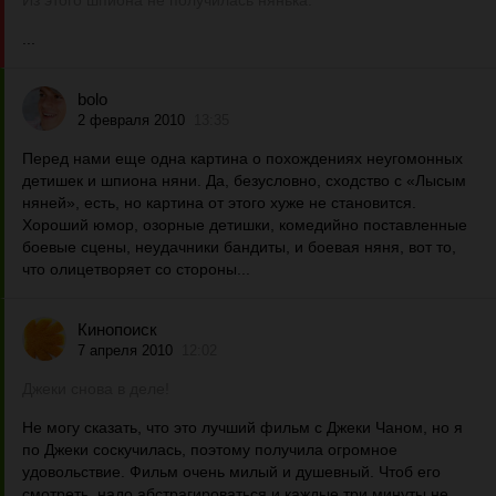
Из этого шпиона не получилась нянька.
...
bolo
2 февраля 2010
13:35
Перед нами еще одна картина о похождениях неугомонных
детишек и шпиона няни. Да, безусловно, сходство с «Лысым
няней», есть, но картина от этого хуже не становится.
Хороший юмор, озорные детишки, комедийно поставленные
боевые сцены, неудачники бандиты, и боевая няня, вот то,
что олицетворяет со стороны...
Кинопоиск
7 апреля 2010
12:02
Джеки снова в деле!
Не могу сказать, что это лучший фильм с Джеки Чаном, но я
по Джеки соскучилась, поэтому получила огромное
удовольствие. Фильм очень милый и душевный. Чтоб его
смотреть, надо абстрагироваться и каждые три минуты не