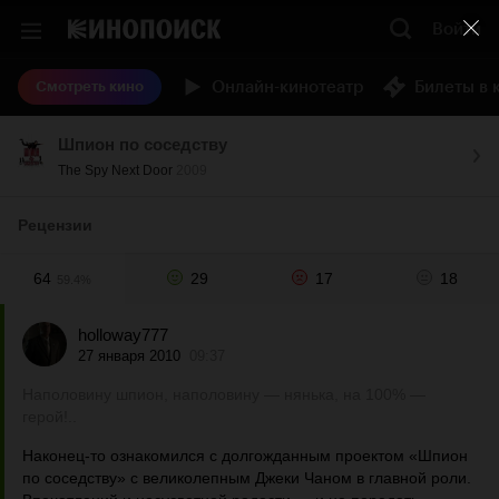
Войти
Онлайн-кинотеатр
Билеты в 
Смотреть кино
Шпион по соседству
The Spy Next Door
2009
Рецензии
64
29
17
18
59.4%
holloway777
27 января 2010
09:37
Наполовину шпион, наполовину — нянька, на 100% —
герой!..
Наконец-то ознакомился с долгожданным проектом «Шпион
по соседству» с великолепным Джеки Чаном в главной роли.