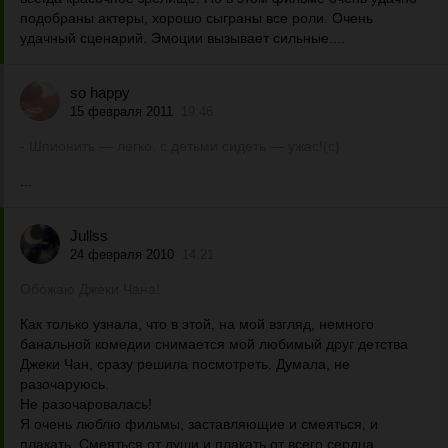
подобраны актеры, хорошо сыграны все роли. Очень
удачный сценарий. Эмоции вызывает сильные....
so happy
15 февраля 2011
19:46
- Шпионить — легко, с детьми сидеть — ужас!(с)
...
Jullss
24 февраля 2010
14:21
Обожаю Джеки Чана!
Как только узнала, что в этой, на мой взгляд, немного
банальной комедии снимается мой любимый друг детства
Джеки Чан, сразу решила посмотреть. Думала, не
разочаруюсь.
Не разочаровалась!
Я очень люблю фильмы, заставляющие и смеяться, и
плакать. Смеяться от души и плакать от всего сердца,...