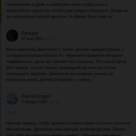
самоиронии и даже в наиболее своих пафосных и
масштабных проектах любил как следует пошутить. Когда же
он перешагнул пятый десяток, то Джеки было уже не...
Канкуро
22 мая 2023
14:12
Мать-одиночка Джиллиан с тремя детьми заводит роман с
соседом-китайцем Бобом Хо. Мужчина нравится ей своей
надёжностью, дети же считают его скучным. На самом деле
Боб шпион, только-только вышедший на пенсию после
последнего задания. Джиллиан вынуждена уехать на
несколько дней, детей отставляет с таким...
Glacial Dragon
7 ноября 2010
02:32
Мило…
Нельзя сказать, чтобы фильм оставил какое-то очень сильное
впечатление. Довольно-таки милый, добрый фильм. Лично
для себя не отметила ничего нового. Обычная семейная