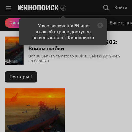
Войти
Онлайн-кинотеатр
Билеты в 
Смотреть кино
У вас включен VPN или
в вашей стране доступен
не весь каталог Кинопоиска
Космический линкор Ямато 2202:
Воины любви
Uchuu Senkan Yamato to Iu Jidai: Seireki 2202-nen
no Sentaku
Постеры
1