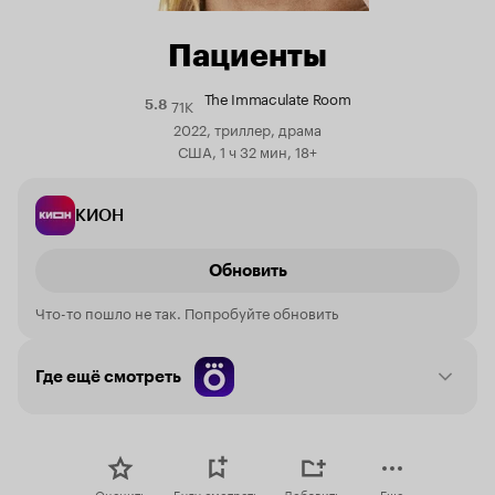
Пациенты
The Immaculate Room
71K
Рейтинг
5.8
Кинопоиска
2022, триллер, драма
5.8
США, 1 ч 32 мин, 18+
КИОН
Обновить
Что-то пошло не так. Попробуйте обновить
Где ещё смотреть
Оценить
Буду смотреть
Добавить
Еще