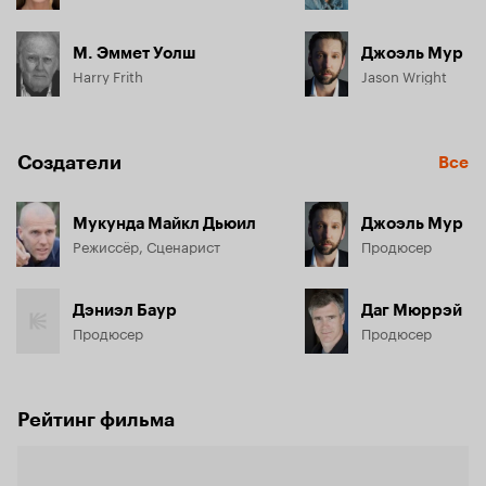
М. Эммет Уолш
Джоэль Мур
Harry Frith
Jason Wright
Создатели
Все
Мукунда Майкл Дьюил
Джоэль Мур
Режиссёр, Сценарист
Продюсер
Дэниэл Баур
Даг Мюррэй
Продюсер
Продюсер
Рейтинг фильма