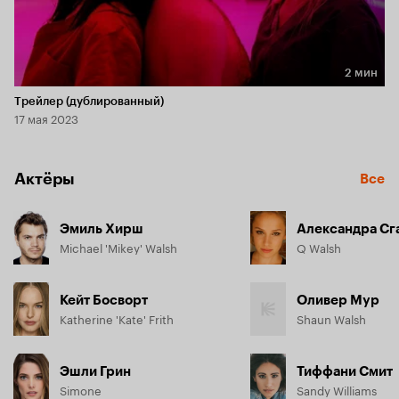
2 мин
Длительность 2 мин
Трейлер (дублированный)
17 мая 2023
Актёры
Все
Эмиль Хирш
Александра Сг
Michael 'Mikey' Walsh
Q Walsh
Кейт Босворт
Оливер Мур
Katherine 'Kate' Frith
Shaun Walsh
Эшли Грин
Тиффани Смит
Simone
Sandy Williams