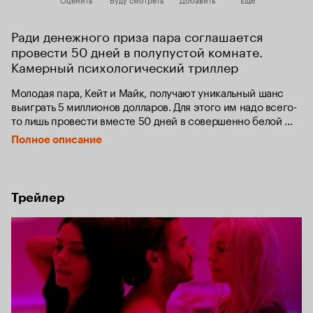
Ради денежного приза пара соглашается 
провести 50 дней в полупустой комнате. 
Камерный психологический триллер
Молодая пара, Кейт и Майк, получают уникальный шанс 
выиграть 5 миллионов долларов. Для этого им надо всего-
то лишь провести вместе 50 дней в совершенно белой 
изолированной комнате с минимальным количеством 
Полное описание
мебели. Это простое, на первый взгляд, испытание 
превращается для них в сущий кошмар.
Трейлер