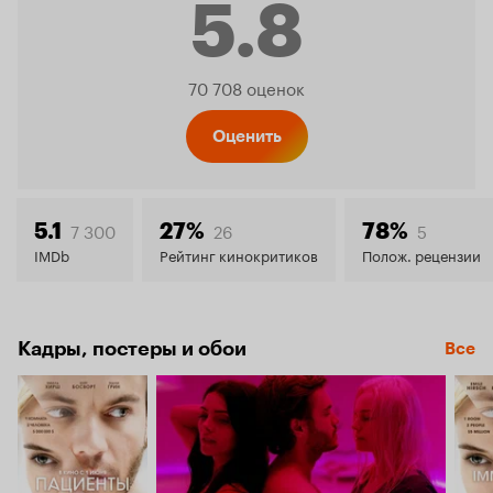
5.8
Рейтинг
70 708 оценок
Кинопо
Оценить
5.8
7 300
26
5
5.1
27%
78%
IMDb
Рейтинг кинокритиков
Полож. рецензии
Кадры, постеры и обои
Все