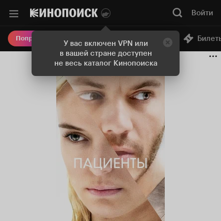
Войти
Онлайн-кинотеатр
Билет
Попробовать Плюс
У вас включен VPN или
в вашей стране доступен
не весь каталог Кинопоиска