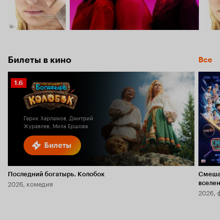
Билеты в кино
Все
Рейтинг
1.6
Кинопоиска
1.6
Гарик Харламов, Дмитрий
Журавлев, Мила Ершова
Билеты
Последний богатырь. Колобок
Смеша
2026, комедия
вселе
2026, 