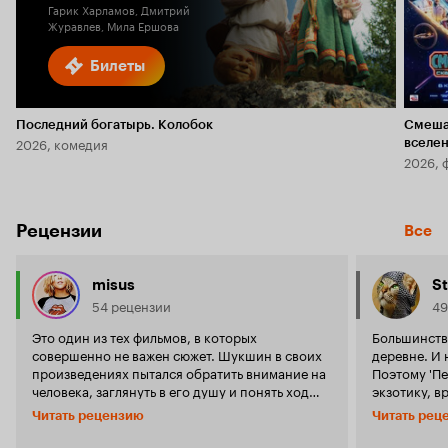
Гарик Харламов, Дмитрий
Журавлев, Мила Ершова
Билеты
Последний богатырь. Колобок
Смеша
2026, комедия
вселе
2026, 
Рецензии
Все
misus
St
54 рецензии
49
Это один из тех фильмов, в которых
Большинство
совершенно не важен сюжет. Шукшин в своих
деревне. И 
произведениях пытался обратить внимание на
Поэтому 'П
человека, заглянуть в его душу и понять ход
экзотику, в
его мыслей. 'Печки-лавочки' — о простых, а
же изрядно 
Читать рецензию
Читать рец
потому очень интересных людях. Семейная
фильма родо
пара из глухой деревни впервые едет на
отличие от 