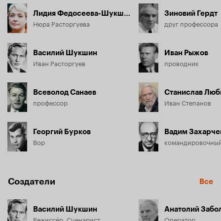
Лидия Федосеева-Шукшина
Зиновий Гердт
Нюра Расторгуева
друг профессора
Василий Шукшин
Иван Рыжов
Иван Расторгуев
проводник
Всеволод Санаев
Станислав Лю
профессор
Иван Степанов
Георгий Бурков
Вадим Захарче
Вор
командировочны
Создатели
Все
Василий Шукшин
Анатолий Забо
Режиссёр, Сценарист
Оператор