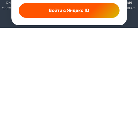
он может отключать постеры, папки с фильмами и другие важные
элементы. Добавьте Кинопоиск в исключения, и всё будет в порядке.
Войти с Яндекс ID
Как это сделать
Соглашение
Правила рекомендаций
Справка