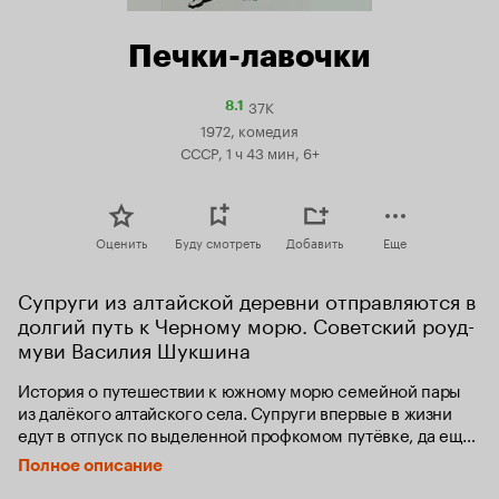
Печки-лавочки
37K
Рейтинг
8.1
Кинопоиска
1972, комедия
8.1
СССР, 1 ч 43 мин, 6+
Оценить
Буду смотреть
Добавить
Еще
Супруги из алтайской деревни отправляются в 
долгий путь к Черному морю. Советский роуд-
муви Василия Шукшина
История о путешествии к южному морю семейной пары 
из далёкого алтайского села. Супруги впервые в жизни 
едут в отпуск по выделенной профкомом путёвке, да ещё 
в отдельном купе! Дорожные приключения и ритм новой 
Полное описание
жизни увлекают их, но и среди красот южной природы не 