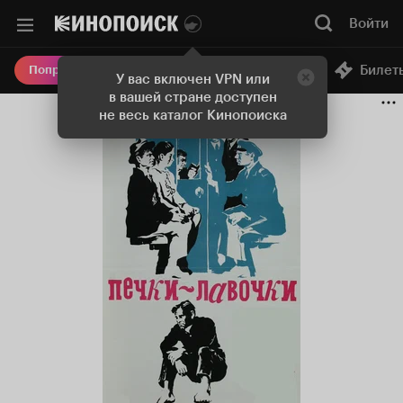
Войти
Онлайн-кинотеатр
Билет
Попробовать Плюс
У вас включен VPN или
в вашей стране доступен
не весь каталог Кинопоиска