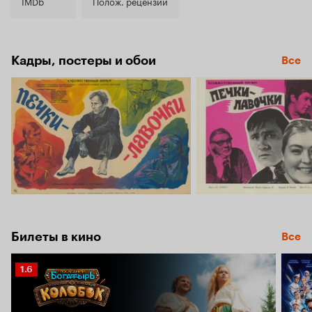
8.1
IMDb
Полож. рецензии
Кадры, постеры и обои
Все
Билеты в кино
Все
Рейтинг
1.6
Кинопоиска
1.6