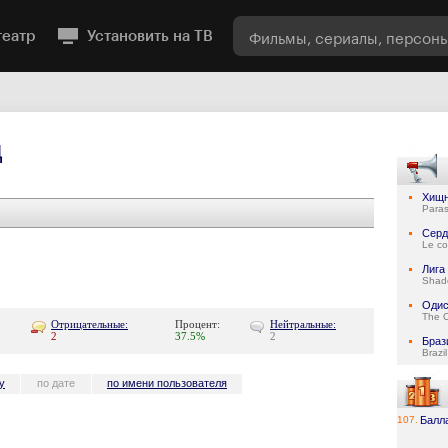
театр
Установить на ТВ
д
Хищн
Paras
Серд
Le co
Лига
Shad
Одис
The 
Отрицательные:
Процент:
Нейтральные:
2
37.5%
2
Браз
Brazil
у
по дате
по имени пользователя
107.
Балл