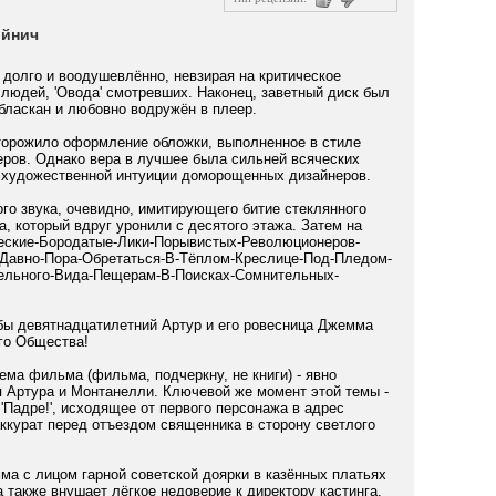
ойнич
 долго и воодушевлённо, невзирая на критическое
 людей, 'Овода' смотревших. Наконец, заветный диск был
бласкан и любовно водружён в плеер.
сторожило оформление обложки, выполненное в стиле
еров. Однако вера в лучшее была сильней всяческих
 художественной интуиции доморощенных дизайнеров.
го звука, очевидно, имитирующего битие стеклянного
а, который вдруг уронили с десятого этажа. Затем на
еские-Бородатые-Лики-Порывистых-Революционеров-
-Давно-Пора-Обретаться-В-Тёплом-Креслице-Под-Пледом-
тельного-Вида-Пещерам-В-Поисках-Сомнительных-
обы девятнадцатилетний Артур и его ровесница Джемма
го Общества!
ема фильма (фильма, подчеркну, не книги) - явно
Артура и Монтанелли. Ключевой же момент этой темы -
'Падре!', исходящее от первого персонажа в адрес
аккурат перед отъездом священника в сторону светлого
ма с лицом гарной советской доярки в казённых платьях
также внушает лёгкое недоверие к директору кастинга.