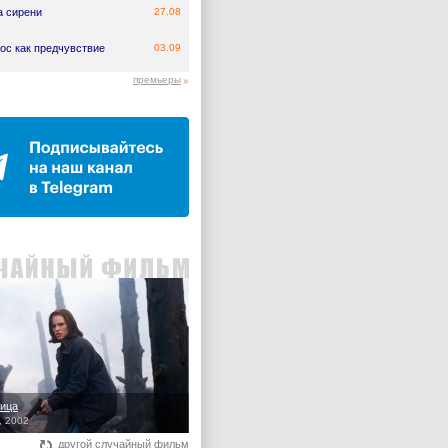
а сирени
27.08
ос как предчувствие
03.09
премьеры
ица
, 2002
другой случайный фильм