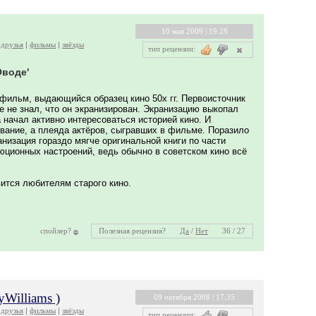
10 мая 2009 | 19:29
друзья
фильмы
звёзды
тип рецензии:
Оводе'
й фильм, выдающийся образец кино 50х гг. Первоисточник
 не знал, что он экранизирован. Экранизацию выкопал
а начал активно интересоваться историей кино. И
звание, а плеяда актёров, сыгравших в фильме. Поразило
анизация гораздо мягче оригинальной книги по части
юционных настроений, ведь обычно в советском кино всё
ится любителям старого кино.
спойлер?
Полезная рецензия?
Да
/
Нет
36 / 27
Williams )
09 октября 2008 | 17:35
друзья
фильмы
звёзды
тип рецензии: