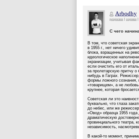
Arbodhy
рецензии
оценки
С чего начин
В том, что советская экра
в 1955 г., нет ничего удив
блока, взращенных на рево
идеологическое наполнение
экранизации, учитывая фа
если очистить его от итал
за пролетарскую притчу о
нибудь в Гаграх. Режиссер
формы ложного сознания, 
«товарищем», а не любовь
крупнее, которая бросается
Советская ли это наивност
буквально, что глаза зак
до небес, или же режиссе
«Овод» образца 1955 года 
драматическую достоверно
провинциального театра, к
независимость, насмотрев
В какой-то момент, приним