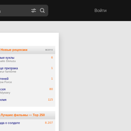
Войти
Новые рецензии
всего
ые куклы
6
aito Doruzu
це призрака
1
eur fantôme
 теней
1
ow Force
сея
80
Odyssey
илия
115
Лучшие фильмы — Top 250
ада о солдате
8.207