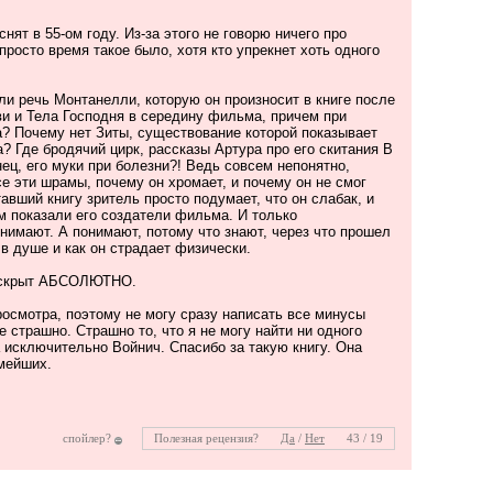
нят в 55-ом году. Из-за этого не говорю ничего про
 просто время такое было, хотя кто упрекнет хоть одного
ли речь Монтанелли, которую он произносит в книге после
ви и Тела Господня в середину фильма, причем при
а? Почему нет Зиты, существование которой показывает
 Где бродячий цирк, рассказы Артура про его скитания В
ец, его муки при болезни?! Ведь совсем непонятно,
се эти шрамы, почему он хромает, и почему он не смог
авший книгу зритель просто подумает, что он слабак, и
м показали его создатели фильма. И только
нимают. А понимают, потому что знают, через что прошел
 в душе и как он страдает физически.
раскрыт АБСОЛЮТНО.
осмотра, поэтому не могу сразу написать все минусы
е страшно. Страшно то, что я не могу найти ни одного
 исключительно Войнич. Спасибо за такую книгу. Она
мейших.
спойлер?
Полезная рецензия?
Да
/
Нет
43 / 19