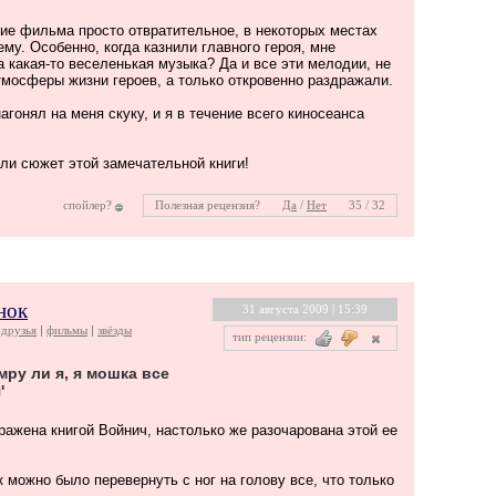
е фильма просто отвратительное, в некоторых местах
ему. Особенно, когда казнили главного героя, мне
а какая-то веселенькая музыка? Да и все эти мелодии, не
тмосферы жизни героев, а только откровенно раздражали.
агонял на меня скуку, и я в течение всего киносеанса
тали сюжет этой замечательной книги!
спойлер?
Полезная рецензия?
Да
/
Нет
35 / 32
нок
31 августа 2009 | 15:39
друзья
фильмы
звёзды
тип рецензии:
мру ли я, я мошка все
'
ражена книгой Войнич, настолько же разочарована этой ее
к можно было перевернуть с ног на голову все, что только