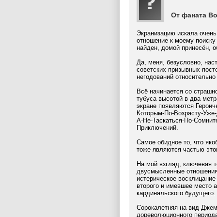
От фаната В
Экранизацию искала очень
отношение к моему поиску
найден, домой принесён, о
Да, меня, безусловно, на
советских призывных пост
негодований относительно
Всё начинается со страшно
тубуса высотой в два метр
экране появляются Героич
Которым-По-Возрасту-Уже
А-Не-Таскаться-По-Сомни
Приключений.
Самое обидное то, что як
тоже являются частью это
На мой взгляд, ключевая т
двусмысленные отношения 
истерическое восклицание 
второго и имевшее место 
кардинальского будущего.
Сорокалетняя на вид Джем
дореволюционного периода 