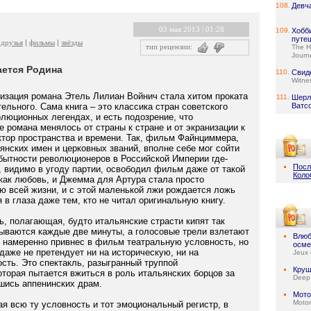
108.
Девч
03 мая 2013 | 01:28
109.
Хобб
путе
друзья
фильмы
звёзды
тип рецензии:
The H
Journ
ается Родина
110.
Свид
Witne
низация романа Этель Лилиан Войнич стала хитом проката
111.
Шерл
ительного. Сама книга – это классика стран советского
Ватс
люционных легендах, и есть подозрение, что
 романа менялось от страны к стране и от экранизации к
ктор пространства и времени. Так, фильм Файнциммера,
ьянских имен и церковных званий, вполне себе мог сойти
 бытности революционеров в Российской Империи где-
Посл
, видимо в угоду партии, освободил фильм даже от такой
Коло
как любовь, и Джемма для Артура стала просто
ю всей жизни, и с этой маленькой лжи рождается ложь
 в глаза даже тем, кто не читал оригинальную книгу.
ь, полагающая, будто итальянские страсти кипят так
атываются каждые две минуты, а голосовые трели взлетают
Влюб
р намеренно привнес в фильм театральную условность, но
осме
даже не претендует ни на историческую, ни на
Jeux 
сть. Это спектакль, разыгранный труппой
Круш
оторая пытается вжиться в роль итальянских борцов за
Deep
шись аппенинских драм.
Мото
Motor
ая всю ту условность и тот эмоциональный регистр, в