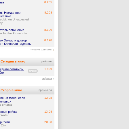
ата
8.205
ит: Нежданное
8.203
шествие
obbit: An Unexpected
ey
етель обвинения
8.199
ss for the Prosecution
ок Холмс и доктор
8.198
он: Кровавая надпись
лучшие фильмы
Сегодня в кино
рейтинг
едний богатырь.
1.999
ПРОМО
бок
афиша
Скоро в кино
премьера
ись в меня, если
13.08
лишься
d'enfants
ение рейса
13.08
 Water
р Сити
20.08
 City