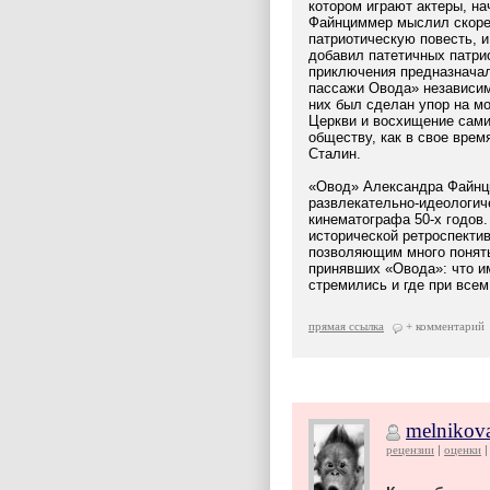
котором играют актеры, н
Файнциммер мыслил скоре
патриотическую повесть, и
добавил патетичных патри
приключения предназначал
пассажи Овода» независимо
них был сделан упор на м
Церкви и восхищение сам
обществу, как в свое вре
Сталин.
«Овод» Александра Файнц
развлекательно-идеологич
кинематографа 50-х годов
исторической ретроспекти
позволяющим много понять
принявших «Овода»: что им
стремились и где при всем
прямая ссылка
+ комментарий
melnikov
рецензии
оценки