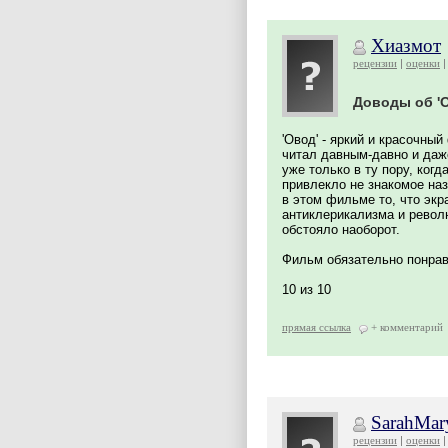
Хиазмот
рецензии
оценки
Доводы об '
'Овод' - яркий и красочны
читал давным-давно и даже
уже только в ту пору, когд
привлекло не знакомое на
в этом фильме то, что экр
антиклерикализма и револ
обстояло наоборот.
Фильм обязательно понрав
10 из 10
прямая ссылка
+ комментарий
SarahMary
рецензии
оценки