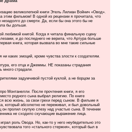
не драма
изацию великолепной книги Этель Лилиан Войнич «Овод».
а этим фильмом! В одной из рецензии я прочитала, что
 незадолго до смерти. Да, если бы она этого бы не
ила бы дольше.
ей любимой книгой. Когда я читала финальную сцену
слезами, и до последнего не верила, что Артура больше
 первая книга, которая вызвала во мне такие сильные
 ни каких эмоций, кроме чувства злости к создателям.
ртура, его отца и Джеммы. НЕ показаны страдания
нь много страдали.
рителями задумчивой пустой куклой, а не борцом за
про Монтанелли. После прочтения книги, я его
 вместо родного сына выбрал религию. По книге
я всю жизнь, за свои грехи перед сыном. В фильме я
ка, который абсолютно не переживал, и был довольный
ц он пролил скупую слезу над участью сына. В течении
щенника не сходило скучающие выражение лица.
играл роль Овода. Но, как-то у него неубедительно это
чувствовала того «стального стержня», который был в