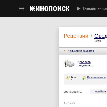
Онлайн-кино
Рецензии
/
Ово
1955
К описанию фильма »
Добавить
рецензию...
Все:
Положительные:
5
1
сортировать:
по рейтинг
1—5 из 5