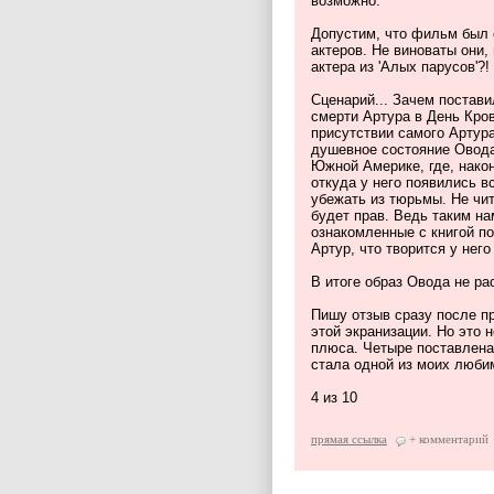
возможно.
Допустим, что фильм был с
актеров. Не виноваты они,
актера из 'Алых парусов'?!
Сценарий... Зачем постави
смерти Артура в День Кро
присутствии самого Артур
душевное состояние Овода?
Южной Америке, где, након
откуда у него появились в
убежать из тюрьмы. Не чит
будет прав. Ведь таким на
ознакомленные с книгой по
Артур, что творится у него
В итоге образ Овода не 
Пишу отзыв сразу после пр
этой экранизации. Но это н
плюса. Четыре поставлена
стала одной из моих люби
4 из 10
прямая ссылка
+ комментарий