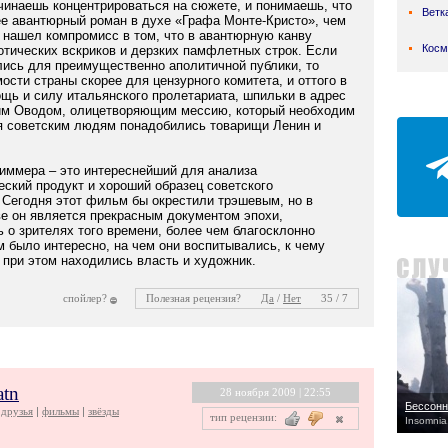
ачинаешь концентрироваться на сюжете, и понимаешь, что
Ветк
е авантюрный роман в духе «Графа Монте-Кристо», чем
 нашел компромисс в том, что в авантюрную канву
Косм
отических вскриков и дерзких памфлетных строк. Если
ись для преимущественно аполитичной публики, то
сти страны скорее для цензурного комитета, и оттого в
ощь и силу итальянского пролетариата, шпильки в адрес
им Оводом, олицетворяющим мессию, который необходим
мя советским людям понадобились товарищи Ленин и
иммера – это интереснейший для анализа
еский продукт и хороший образец советского
. Сегодня этот фильм бы окрестили трэшевым, но в
ве он является прекрасным документом эпохи,
 о зрителях того времени, более чем благосклонно
 было интересно, на чем они воспитывались, к чему
 при этом находились власть и художник.
спойлер?
Полезная рецензия?
Да
/
Нет
35 / 7
atn
28 ноября 2009 | 22:55
Бессонн
друзья
фильмы
звёзды
тип рецензии:
Insomnia