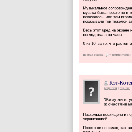
Музыкальное сопровождени
музыка была просто не в т
показалось, или там играл
показывали той тяжелой а
Весь этот бред на экране н
поглядывала на часы.
0 из 10, за то, что растоп
прямая ссылка
+ комментарий
Кэт-Коте
рецензии
оценки
'Живу ли я, у
ж счастливая
Насколько восхищена и по
экранизацией.
Просто не понимаю, как та