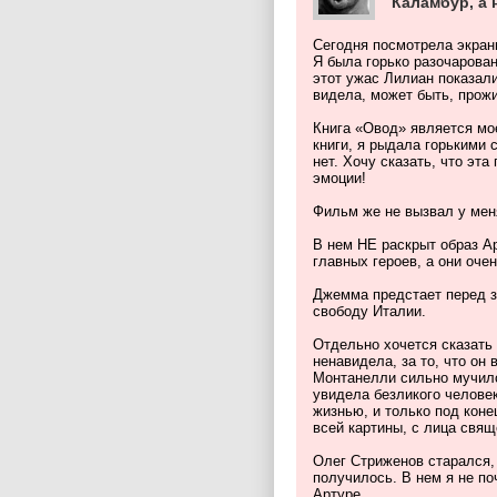
Каламбур, а 
Сегодня посмотрела экран
Я была горько разочарован
этот ужас Лилиан показали
видела, может быть, прож
Книга «Овод» является мо
книги, я рыдала горькими 
нет. Хочу сказать, что эта
эмоции!
Фильм же не вызвал у меня
В нем НЕ раскрыт образ А
главных героев, а они оче
Джемма предстает перед з
свободу Италии.
Отдельно хочется сказать 
ненавидела, за то, что он
Монтанелли сильно мучилс
увидела безликого челове
жизнью, и только под коне
всей картины, с лица свя
Олег Стриженов старался, 
получилось. В нем я не по
Артуре.