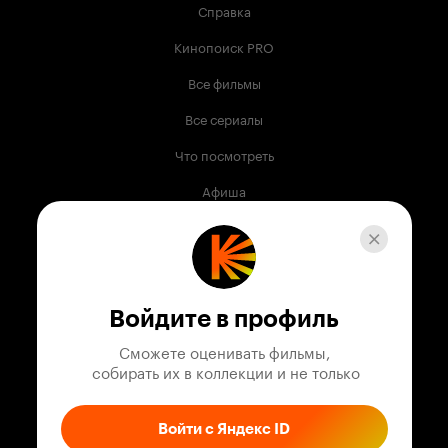
Справка
Кинопоиск PRO
Все фильмы
Все сериалы
Что посмотреть
Афиша
Музыка
Телепрограмма
Книги
Войдите в профиль
Служба поддержки
Сможете оценивать фильмы,

 собирать их в коллекции и не только
© 2003 —
2026
,
Кинопоиск
18
+
Проект компании
Войти с Яндекс ID