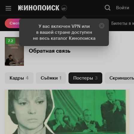
Войти
Онлайн-кинотеатр
Билеты в 
Смотреть кино
У вас включен VPN или
в вашей стране доступен
не весь каталог Кинопоиска
Рейтинг
7.2
Кинопоиска
Обратная связь
7.2
Кадры
4
Съёмки
1
Постеры
3
Скриншот