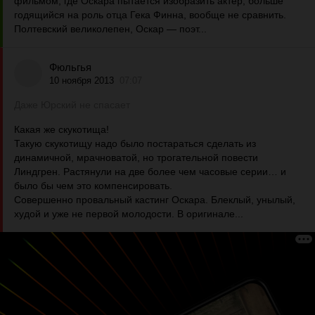
фильмом, где Оскара пытается изобразить актер, больше
годящийся на роль отца Гека Финна, вообще не сравнить.
Полтевский великолепен, Оскар — поэт...
Фюльгья
10 ноября 2013
07:07
Даже Юрский не спасает
Какая же скукотища!
Такую скукотищу надо было постараться сделать из
динамичной, мрачноватой, но трогательной повести
Линдгрен. Растянули на две более чем часовые серии… и
было бы чем это компенсировать.
Совершенно провальный кастинг Оскара. Блеклый, унылый,
худой и уже не первой молодости. В оригинале...