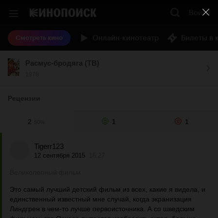
Войти
Онлайн-кинотеатр
Билеты в 
Смотреть кино
Расмус-бродяга (ТВ)
1978
Рецензии
2
1
1
50%
Tigerr123
12 сентября 2015
16:27
Великолепный фильм
Это самый лучший детский фильм из всех, какие я видела, и
единственный известный мне случай, когда экранизация
Линдгрен в чем-то лучше первоисточника. А со шведским