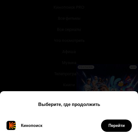
Кинопоиск PRO
Все фильмы
Все сериалы
Что посмотреть
Афиша
Музыка
РЕКЛАМА
Телепрограмма
Книги
Служба поддержки
© 2003 —
2026
,
Кинопоиск
18
+
Проект компании