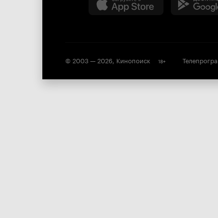
© 2003 —
2026
,
Кинопоиск
Телепрогр
18
+